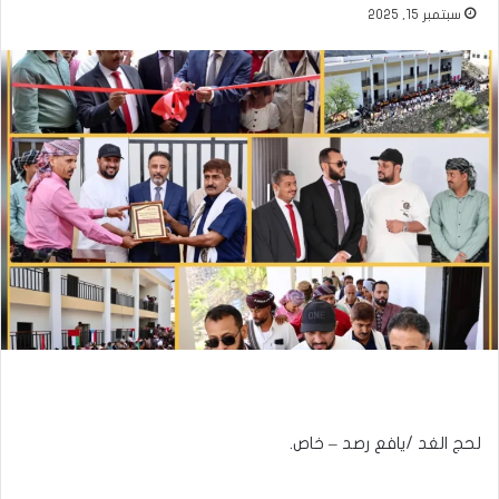
سبتمبر 15, 2025
لحج الغد /يافع رصد – خاص.