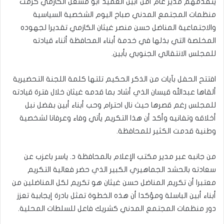
يتقدمهم مدير عام أمن أبين العميد أبو مشعل الكازمي كرمت
منظمات المجتمع المدني صباح اليوم الشخصية السياسية
والاجتماعية المناضل حسن منصر غيثان الكازمي تقديرا لجهوده
المخلصة التي بذلها في خدمة أبناء المحافظة أثناء قيادته
للمجلس الانتقالي الجنوبي بأبين.
افتتح الحفل بآيات من الذكر الحكيم تلتها كلمة اللجنة التحضيرية
ألقاها عبدالله قيسان الذي أشاد بما قدمه غيثان خلال فترة قيادته
للمجلس رغم قصرها حيث نال احترام وحب أبناء أبين بفضل نبل
أخلاقه وتفانيه وأكد أن هذا التكريم يأتي وفاء وعرفانا لشخصية
وطنية قدمت الكثير للمحافظة.
من جانبه عبر مدير مكتب الإعلام بالمحافظة د. ياسر باعزب عن
سعادته بالحشد الجماهيري الكبير الذي حضر فعالية التكريم
معتبرا أن تكريم المناضل حسن غيثان هو تكريم لكل المناضلين من
أبناء أبين الباسلة ومؤكدا أن هذه الخطوة تمثل بادرة إيجابية تعزز
دور منظمات المجتمع المدني كشريك فاعل للسلطات المحلية.