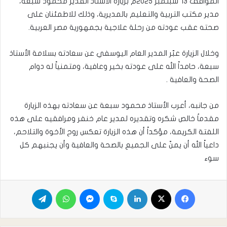
المواقف ١٣ سبتمبر ٢٠٢٥م بزيارة الأستاذ القدير محمود سبعة،
مدير مكتب التربية والتعليم بالمديرية، وذلك للاطمئنان على
صحته عقب عودته من رحلة علاجية بجمهورية مصر العربية.
وخلال الزيارة عبّر المدير العام اليوسفي عن سعادته بسلامة الأستاذ
سبعة، حامداً الله على عودته بخير وعافية، ومتمنياً له دوام
الصحة والعافية .
من جانبه، أعرب الأستاذ محمود سبعة عن سعادته بهذه الزيارة
مقدماُ خالص شكره وتقديره لمدير عام خنفر ومرافقيه على هذه
اللفتة الكريمة، مؤكداً أن هذه الزيارة تعكس روح الأخوة والتلاحم،
داعياً الله أن يمنّ على الجميع بالصحة والعافية وأن يجنبهم كل
سوء