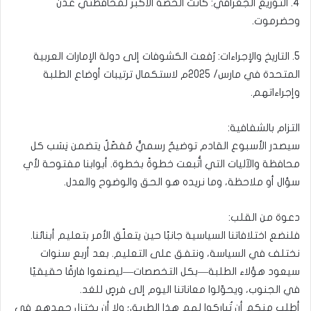
4. التوزيع الجغرافي: كانت الحصة الأكبر لمحافظتَي عدن
وحضرموت.
5. التاريخ والإجراءات: رُفعت الكشوفات إلى دولة الإمارات العربية
المتحدة في مارس/ 2025م لاستكمال ترتيبات أوضاع الطلبة
وإجراءاتهم.
التزام بالشفافية:
سيصدر الأسبوع القادم توضيحٌ رسميٌّ مُفصّلٌ يتضمن نِسَب كل
محافظة والآليات التي اتُّبعت خطوةً بخطوة. أبوابنا مفتوحة لأي
سؤال أو ملاحظة، وما نريده هو الحق والوضوح والعدل.
دعوة من القلب:
فلنضع اختلافاتنا السياسية جانبًا حين يتعلّق الأمر بتعليم أبنائنا.
نختلف في السياسة، ونتفق على التعليم. بعد أربع سنوات
سيعود هؤلاء الطلبة—بكل التخصصات—ليصنعوا فارقًا حقيقيًا
في الجنوب، ويحوّلوا معاناتنا اليوم إلى فرصٍ للغد.
أطلب منكم أن تُباركوا لهم هذا الطريق؛ ولا أن يختزل جهدهم في