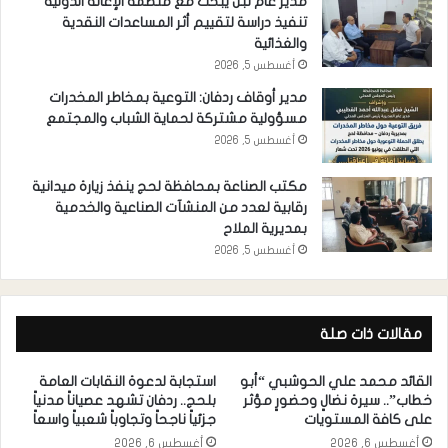
مدير عام تبن يبحث مع منظمة الإغاثة الدولية
تنفيذ دراسة لتقييم أثر المساعدات النقدية
والغذائية
أغسطس 5, 2026
مدير أوقاف ردفان: التوعية بمخاطر المخدرات
مسؤولية مشتركة لحماية الشباب والمجتمع
أغسطس 5, 2026
مكتب الصناعة بمحافظة لحج ينفذ زيارة ميدانية
رقابية لعدد من المنشآت الصناعية والخدمية
بمديرية الملاح
أغسطس 5, 2026
مقالات ذات صلة
القائد محمد علي الحوشبي “أبو
استجابة لدعوة النقابات العامة
خطاب”.. سيرة نضالٍ وحضورٍ مؤثر
بلحج.. ردفان تشهد عصياناً مدنياً
على كافة المستويات
جزئياً ناجحاً وتجاوباً شعبياً واسعاً
أغسطس 6, 2026
أغسطس 6, 2026