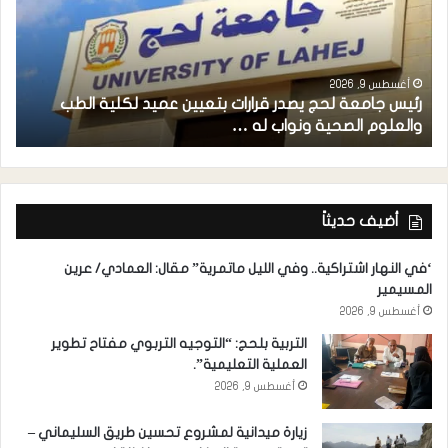
أغسطس 9, 2026
رئيس جامعة لحج يصدر قرارات بتعيين عميد لكلية الطب
م
والعلوم الصحية ونواب له …
ح
أضيف حديثاً
‘في النهار اشتراكية.. وفي الليل ماتمرية” مقال: العمادي/ عرين
المسيمير
أغسطس 9, 2026
التربية بلحج: “التوجيه التربوي مفتاح تطوير
العملية التعليمية”.
أغسطس 9, 2026
زيارة ميدانية لمشروع تحسين طريق السليماني –