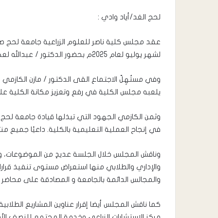
لحج الغد/أياد وادي :
لشهر يوليو لعام 2025م بحضور الدكتور / عبدالله لعكل نائب رئيس الجامعة لشؤون الدراسات العليا والبحث العلمي .
وفي مستُهِلّ الاجتماع القى الدكتور / مازن الكازمي 
يلعبه مجلس الكلية في رفع وتعزيز مكانة الكلية علمي
وثمن الكازمي الجهود التي تبذلها قيادة جامعة لحج 
في إنجاح العملية التعليمية بالكلية. داعيًا جميع من
وناقش المجلس خلال الجلسة عديدٍ من الموضوعات، واط
والإداري والطلابي منها استعراض مستوى تنفيذ قرار
والمجالس الدائمة بالجامعة و المصادقة على محاضر اجت
مركز الاستشارات الزراعي وخدمة المجتمع للنصف الأول للعام 5