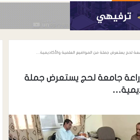
معة لحج يستعرض جملة من المواضيع العلمية والأكاديمية…
راعة جامعة لحج يستعرض جملة
اديمية…
أغسطس 6, 2026
الحوشبي “أبو
الدكتور خالد محي الدين الأغبري..
اة المناضل سعيد
نموذج إنساني في رعاية مرضى
الحروق والتجميل