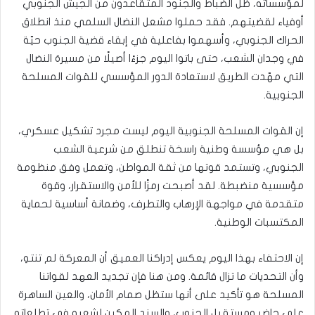
لمؤسساته، ظل الضباط والجنود المتقاعدون من الجيش الجنوبي
أوفياء لقضيتهم. فقد حملوا مشعل النضال السلمي منذ انطلاق
الحراك الجنوبي، وأسهموا بفاعلية في إبقاء قضية الجنوب حيّة
في وجدان الشعب، حتى باتوا اليوم جزءًا أصيلًا من مسيرة النضال
التي مهّدت الطريق لاستعادة الدور المؤسسي للقوات المسلحة
الجنوبية.
إن القوات المسلحة الجنوبية اليوم ليست مجرد تشكيل عسكري،
بل هي مؤسسة وطنية راسخة تنطلق من شرعية الشعب
الجنوبي، وتستمد قوتها من ثقة المواطن، وتعمل وفق منظومة
مؤسسية منضبطة. لقد أصبحت رمزًا للأمن والاستقرار، وقوة
متقدمة في مواجهة الإرهاب والتطرف، وضمانة أساسية لحماية
المكتسبات الوطنية.
إن الاحتفاء بهذا اليوم يعكس إدراكنا العميق أن المعركة لم تنتهِ،
وأن التحديات ما تزال قائمة. ومن هنا فإن تجديد العهد لقواتنا
المسلحة هو تأكيد على أنها ستظل صمام الأمان، والعين الساهرة
على حاضر ومستقبل الجنوب، والسند المكين لشعبه في تطلعاته