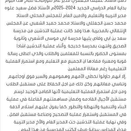
دشن الاستاذ عفيف الجعفري مدير عام طورالباحة صباح هذا اليوم
بداية العام الدراسي الجديد 2024–2025م الأستاذ فضل سعيد علوه
مدير التربية والتعليم والامين العام للمجلس المحلي الاستاذ
محمد حسن الجعللي والاستاذ محمد حميد الشعبي عن المجلس
الإنتقالي بالمديرية .هذا وقد كانت عملية التدشين من مدرسة
سعد بن ابي وقاص يليها مدرسة ابي موسى الاشعري وثانوية
الصديق وانتهت بمدرسة خديجة .وأثناء عملية التدشين اشادا
بمستوى الحضور بالنسبة للمعلمين والطلاب والذي اعطى رسالة
قوية ومعبرة مفادها ان الجميع مع التعليم ومع استمرار العملية
التعليمية رغم معاناة المعلمين
.إلا انهم حاولوا تخطي الآمهم وهمومهم والسير فوق اوجاعهم
وتناسي معاناتهم وكل ذلك من اجل الحفاظ على مستقبل الطلاب
ومن اجل استمرار العملية التعليمية لأنها الضامن الوحيد لرسم
مستقبل الأجيال القادمه وضمان مساهمتنهم الفاعلة في عملية
البناء والتنمية والنهظة والتطور .كما يعول عليهم استلام الدفة
في المستقبل واستمرار عملية التصحيح وصناعة مستقبل افضل .
وفي نهاية عملية التدشين حث المدير العام والأخ مدير التربية
مدراء المدارس ببداية صرف الكتب المدرسية من هذا اليوم .