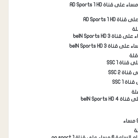
لة
قلة
لة
ة
ناة on sport 1