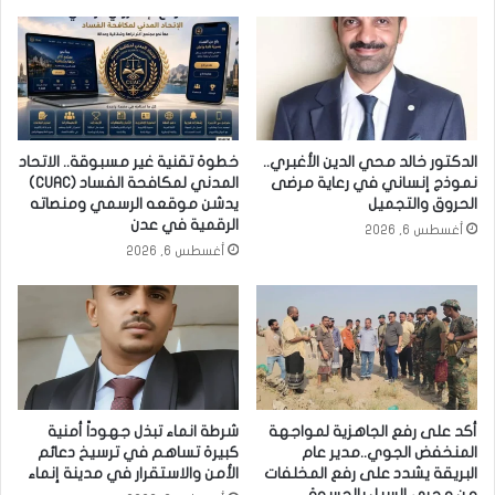
الدكتور خالد محي الدين الأغبري..
خطوة تقنية غير مسبوقة.. الاتحاد
نموذج إنساني في رعاية مرضى
المدني لمكافحة الفساد (CUAC)
الحروق والتجميل
يدشن موقعه الرسمي ومنصاته
الرقمية في عدن
أغسطس 6, 2026
أغسطس 6, 2026
أكد على رفع الجاهزية لمواجهة
شرطة انماء تبذل جهوداً أمنية
المنخفض الجوي..مدير عام
كبيرة تساهم في ترسيخ دعائم
البريقة يشدد على رفع المخلفات
الأمن والاستقرار في مدينة إنماء
من مجرى السيل بالحسوة