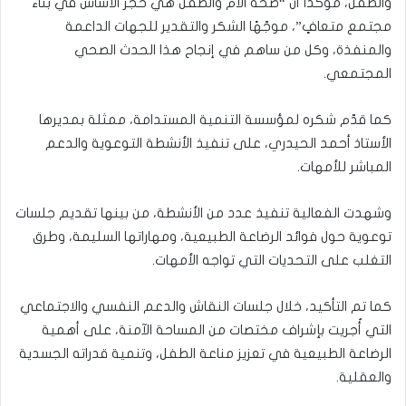
والطفل، مؤكدًا أن “صحة الأم والطفل هي حجر الأساس في بناء
مجتمع متعافٍ”، موجّهًا الشكر والتقدير للجهات الداعمة
والمنفذة، وكل من ساهم في إنجاح هذا الحدث الصحي
المجتمعي.
كما قدّم شكره لمؤسسة التنمية المستدامة، ممثلة بمديرها
الأستاذ أحمد الحيدري، على تنفيذ الأنشطة التوعوية والدعم
المباشر للأمهات.
وشهدت الفعالية تنفيذ عدد من الأنشطة، من بينها تقديم جلسات
توعوية حول فوائد الرضاعة الطبيعية، ومهاراتها السليمة، وطرق
التغلب على التحديات التي تواجه الأمهات.
كما تم التأكيد، خلال جلسات النقاش والدعم النفسي والاجتماعي
التي أُجريت بإشراف مختصات من المساحة الآمنة، على أهمية
الرضاعة الطبيعية في تعزيز مناعة الطفل، وتنمية قدراته الجسدية
والعقلية.