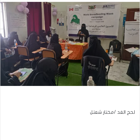
لحج الغد /مختار شعتل