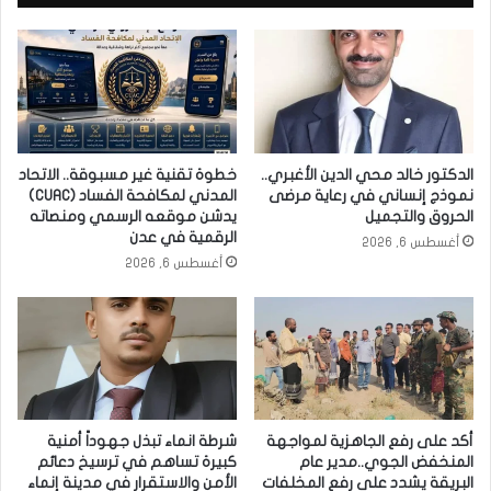
الدكتور خالد محي الدين الأغبري..
خطوة تقنية غير مسبوقة.. الاتحاد
نموذج إنساني في رعاية مرضى
المدني لمكافحة الفساد (CUAC)
الحروق والتجميل
يدشن موقعه الرسمي ومنصاته
الرقمية في عدن
أغسطس 6, 2026
أغسطس 6, 2026
أكد على رفع الجاهزية لمواجهة
شرطة انماء تبذل جهوداً أمنية
المنخفض الجوي..مدير عام
كبيرة تساهم في ترسيخ دعائم
البريقة يشدد على رفع المخلفات
الأمن والاستقرار في مدينة إنماء