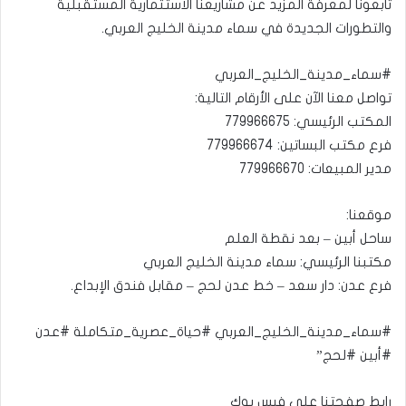
تابعونا لمعرفة المزيد عن مشاريعنا الاستثمارية المستقبلية
والتطورات الجديدة في سماء مدينة الخليج العربي.
#سماء_مدينة_الخليج_العربي
تواصل معنا الآن على الأرقام التالية:
المكتب الرئيسي: 779966675
فرع مكتب البساتين: 779966674
مدير المبيعات: 779966670
موقعنا:
ساحل أبين – بعد نقطة العلم
مكتبنا الرئيسي: سماء مدينة الخليج العربي
فرع عدن: دار سعد – خط عدن لحج – مقابل فندق الإبداع.
#سماء_مدينة_الخليج_العربي #حياة_عصرية_متكاملة #عدن
#أبين #لحج”
رابط صفحتنا على فيس بوك