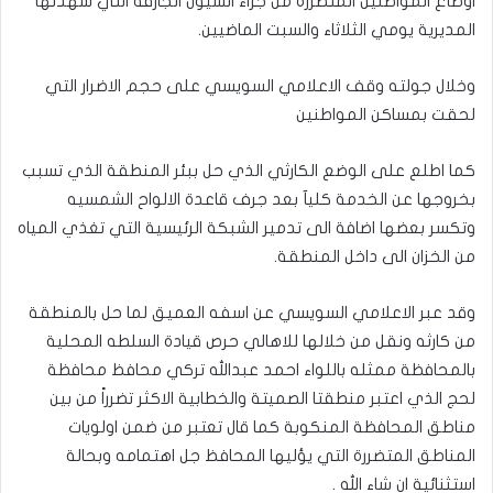
اوضاع المواطنين المتضرره من جراء السيول الجارفة التي شهدتها
المديرية يومي الثلاثاء والسبت الماضيين.
وخلال جولته وقف الاعلامي السويسي على حجم الاضرار التي
لحقت بمساكن المواطنين
كما اطلع على الوضع الكارثي الذي حل ببئر المنطقة الذي تسبب
بخروجها عن الخدمة كليآ بعد جرف قاعدة الالواح الشمسيه
وتكسر بعضها اضافة الى تدمير الشبكة الرئيسية التي تغذي المياه
من الخزان الى داخل المنطقة.
وقد عبر الاعلامي السويسي عن اسفه العميق لما حل بالمنطقة
من كارثه ونقل من خلالها للاهالي حرص قيادة السلطه المحلية
بالمحافظة ممثله باللواء احمد عبدالله تركي محافظ محافظة
لحج الذي اعتبر منطقتا الصميتة والخطابية الاكثر تضرراً من بين
مناطق المحافظة المنكوبة كما قال تعتبر من ضمن اولويات
المناطق المتضررة التي يؤليها المحافظ جل اهتمامه وبحالة
استثنائية ان شاء الله .