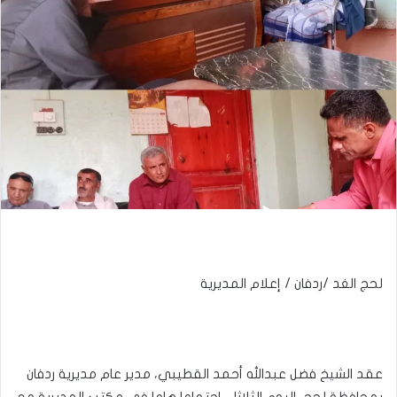
لحج الغد /ردفان / إعلام المديرية
عقد الشيخ فضل عبدالله أحمد القطيبي، مدير عام مديرية ردفان
بمحافظة لحج، اليوم الثلاثاء، اجتماعا هاما في مكتب المديرية مع