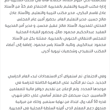
إدارة مكتب التربية والتعليم بالمديرية. الاجتماع ضم كلاً من الأستاذ
عادل قاسم البكري، مدير مكتب التربية والتعليم، والأستاذ عادل
صالح حسين، مدير التعليم العام، بحضور أمين عام المجلس
المحلي للمديرية، الأستاذ صالح عقيل محسن، و مدير أمن المديرية
العقيد عبدالحكيم محمود صائل، وبحضور القيادة المحلية
للمجلس الانتقالي الجنوبي بالمديرية، ممثلة بكل من الأستاذ
محمود عبدالكريم، ونائبه، الأستاذ ياسر محمود، إضافة إلى أعضاء
المكتب التنفيذي وشخصيات تربوية أخرى.
وفي الاجتماع، تم استعراض آخر الاستعدادات لبدء العام الدراسي
الجديد، حيث تم التأكيد على الجاهزية الكاملة للدراسة في
موعدها المحدد. وتم الإعلان عن تقديم حوافز مالية للمعلمين
الأساسيين، حيث سيحصل كل معلم أساسي على حافز شهري
قدره 50 ألف ريال، ابتداءً من نهاية سبتمبر، وذلك من ميزانية
صندوق دعم المعلم الذي أقرته السلطة المحلية في المديرية.