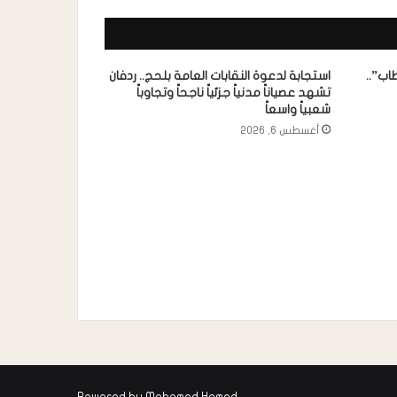
اب”..
استجابة لدعوة النقابات العامة بلحج.. ردفان
تشهد عصياناً مدنياً جزئياً ناجحاً وتجاوباً
شعبياً واسعاً
أغسطس 6, 2026
Powered by
Mohamed Hamed