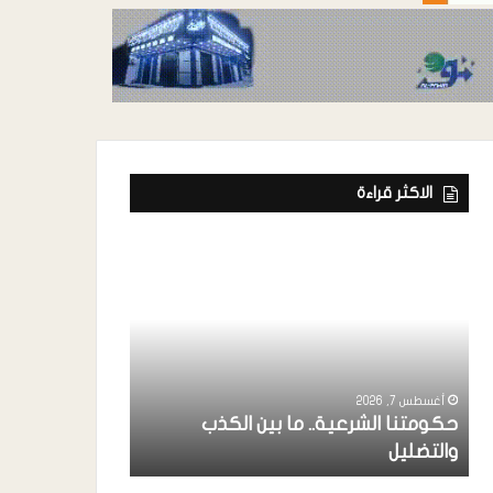
الاكثر قراءة
أغسطس 7, 2026
ة
رئيس إتحاد الفن
خواجة ” يشارك
أغسطس 7, 2026
حكومتنا الشرعية.. ما بين الكذب
بردفان بحضور 
والتضليل
الإنتقالي ..