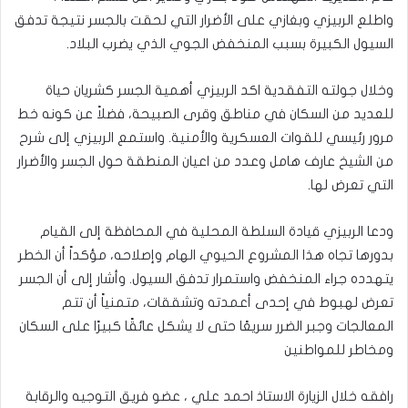
واطلع الربيزي وبغازي على الأضرار التي لحقت بالجسر نتيجة تدفق
السيول الكبيرة بسبب المنخفض الجوي الذي يضرب البلاد.
وخلال جولته التفقدية اكد الربيزي أهمية الجسر كشريان حياة
للعديد من السكان في مناطق وقرى الصبيحة، فضلاً عن كونه خط
مرور رئيسي للقوات العسكرية والأمنية. واستمع الربيزي إلى شرح
من الشيخ عارف هامل وعدد من اعيان المنطقة حول الجسر والأضرار
التي تعرض لها.
ودعا الربيزي قيادة السلطة المحلية في المحافظة إلى القيام
بدورها تجاه هذا المشروع الحيوي الهام وإصلاحه، مؤكداً أن الخطر
يتهدده جراء المنخفض واستمرار تدفق السيول. وأشار إلى أن الجسر
تعرض لهبوط في إحدى أعمدته وتشققات، متمنياً أن تتم
المعالجات وجبر الضرر سريعًا حتى لا يشكل عائقًا كبيرًا على السكان
ومخاطر للمواطنين
رافقه خلال الزيارة الاستاذ احمد علي ، عضو فريق التوجيه والرقابة