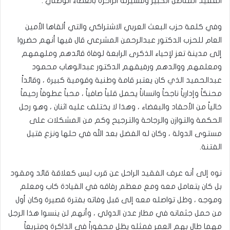
الفقيد المناضل الكبير ومسيرته الزاخرة بالعطاء الوطني .
وفي كلمة حزب البعث العربي الاشتراكي والتي ألقاها الأمين
العام للحزب الدكتور عبدالرحمن المشرعي قال فيها أنهم حضروا
إلى مدينة تعز لإحياء الذكرى الرابعة لوفاة قائدهم وملهمهم
ومعلمهم ووالدهم ورفيقهم الدكتور عبدالوهاب محمود
عبدالحميد الذي كان يعتبر قامة وطنية وقومية كبيرة ، وقائداً
محنكاً وإدارياً ناجحاً وانساناً يحمل قلباً صافياً ، محباً عطوفاً رحيماً
خالياً من الأحقاد والبغضاء ، وهذا لا يختلف عليه اثنان ، وهو رجل
الحكمة والتوازن والرجاحة والترجيح وكم من المشكلات على
مستوى الدولة ، وكان له الفضل بعد الله في حلها ونزع فتيل
الفتنة.
نوه إلى أنه عرف الفقيد الراحل عن قرب ليس كعلاقة قائد ومقود
بل كان يتعامل معه ومع معظم رفاقه في القيادة كاب ومعلم
وموجه ، وظل تواصله معه إلى قبل وفاته بفترة قصيرة وكان أول
من حمل جثمانه في مطار عدن الدولي ، وأنهم لن ينسوا هذا الرجل
مهما طال بهم العمر فمثله يظل محفوراً في الذاكرة ومتربعاً