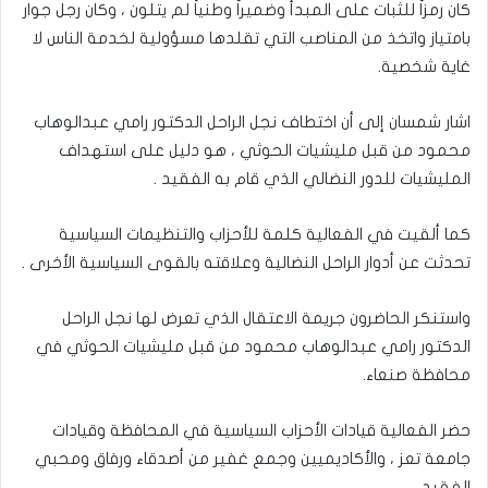
كان رمزاً للثبات على المبدأ وضميراً وطنياً لم يتلون ، وكان رجل جوار
بامتياز واتخذ من المناصب التي تقلدها مسؤولية لخدمة الناس لا
غاية شخصية.
اشار شمسان إلى أن اختطاف نجل الراحل الدكتور رامي عبدالوهاب
محمود من قبل مليشيات الحوثي ، هو دليل على استهداف
المليشيات للدور النضالي الذي قام به الفقيد .
كما ألقيت في الفعالية كلمة للأحزاب والتنظيمات السياسية
تحدثت عن أدوار الراحل النضالية وعلاقته بالقوى السياسية الأخرى .
واستنكر الحاضرون جريمة الاعتقال الذي تعرض لها نجل الراحل
الدكتور رامي عبدالوهاب محمود من قبل مليشيات الحوثي في
محافظة صنعاء.
حضر الفعالية قيادات الأحزاب السياسية في المحافظة وقيادات
جامعة تعز ، والأكاديميين وجمع غفير من أصدقاء ورفاق ومحبي
الفقيد .