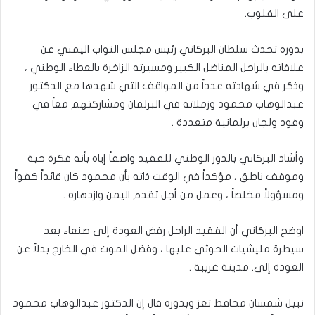
على القلوب.
بدوره تحدث سلطان البركاني رئيس مجلس النواب اليمني عن
علاقاته بالراحل المناضل الكبير ومسيرته الزاخرة بالعطاء الوطني ،
وذكر في شهادته عدداً من المواقف التي شهدها مع الدكتور
عبدالوهاب محمود وزملاته في البرلمان ومشاركتهم معاً في
وفود ولجان برلمانية متعددة .
وأشاد البركاني بالدور الوطني للفقيد واصفاً إياه بأنه فكرة حية
وموقف ناطق ، مؤكداً في الوقت ذاته بأن محمود كان قائداً كفواً
ومسؤولاً مخلصاً ، وعمل من أجل تقدم اليمن وازدهاره .
اوضح البركاني أن الفقيد الراحل رفض العودة إلى صنعاء بعد
سيطرة مليشيات الحوثي عليها ، وفضل الموت في الخارج بدلاً عن
العودة إلى. مدينة غريبة .
نبيل شمسان محافظ تعز وبدوره قال إن الدكتور عبدالوهاب محمود