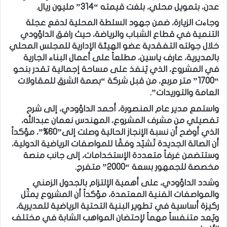
عدن، بتمويل محلي، بلغت قيمته “314” مليون ريال.
وجاءت الزيارة، ضمن جهود السلطة المحلية لدفع عجلة
التنمية في قطاع الشباب والرياضة، حيث رافق الداؤودي
خلال جولته التفقدية عضو الهيئة الإدارية للمجلس المحلي
بالمديرية، عارف ياسين، مطلعاً على أعمال البناء الجارية
في المشروع، الذي يُنفذ على مساحة إجمالية تقدر بنحو
“1700” متر مربع، من قبل شركة “بصمة الشرق للمقاولات
العامة والتوريدات”.
واستمع مدير عام المنصورة، أحمد الداؤودي، إلى شرح
تفصيلي من مشرف المشروع، المهندس نعمان عبدالله،
الذي أوضح أن نسبة الإنجاز الحالية وصلت إلى”60%”، مؤكداً
أن الصالة الجديدة تُشيّد وفقًا للمواصفات الرياضية الدولية،
وستتضمن غرفاً متعددة الإستخدامات، إلى جانب منصة
مخصصة للجمهور بسعة “2000” متفرج.
وشدد الداؤودي، على أهمية الإلتزام بالجدول الزمني
والمواصفات الفنية المعتمدة، مؤكداً أن المشروع يمثّل
ركيزة أساسية في تطوير البنية التحتية الرياضية للمديرية،
ويُعد متنفساً مهماً لإحتضان المواهب الشابة في مختلف