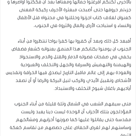
بالأحرى لكنكم افرغتوا جمالها ومعناها بعد أن فككتوا أواصرها و
جزءتم حروفها حتى أصبحت مبعثرة الأحرف ركيكة المعنى
كعنوان لغلاف كتاب اجزتوا وحللتوا في محتواه قتل الأطفال
والنساء و استباحت الأرض والمال والثروة في الجنوب،
أفبعد كل ذلك وبعد أن كفروا بها كفرا بواحا تنتظروا من أبناء
الجنوب ان يومنوا بكتابكم هذا المنمق بعنوانه كشعار فضفاض
يخفي في صفحات فصوله الدمار والقتل والدم والاستحواذ
والهيمنة والتهميش والسرقة والجهل والتخلف والعبودية
والعودة بهم إلى عالم ماقبل التاريخ ليصدق فيها الخرافة وتقديس
الأشخاص وتقبيل الأيدي والركب لنيل البركة والرضا أو أن تصفد
أياديهم باغلال شيوخ التخلف والاستبداد.
متى سيفهم الشعب في الشمال وثلة قليلة من أبناء الجنوب
المؤدلجون بتلك الأحزاب أن الوحدة ليست دينا يعبد وليست
مقدسة حتى يقاتلوا عليها كما صورتها أحزابهم ومشائخهم
وساستهم لهم لغرض الحفاض على حصصهم من تقاسم كعكة
الثروة.