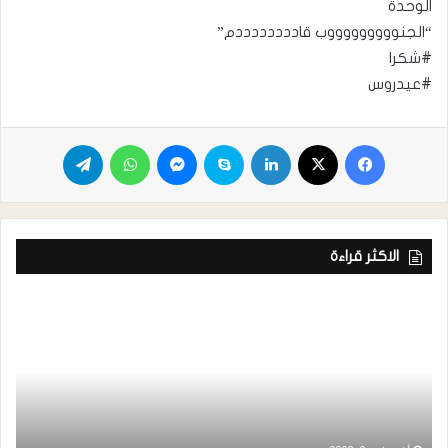
الوحدة
“الجنوووووووووب قاددددددددم”
#شكرا
#عيدروس
الاكثر قراءة