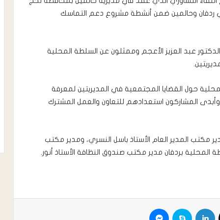
اللقاء التشاوري الذي عقد في مديرية حالمين بمحافظة لحج
ريتي ردفان وحالمين ضمن أنشطة مشروع دعم التماسك
الدكتور عبد العزيز الأعجم وممثلون عن السلطة المحلية
ديريتين.
لمحلية حول القضايا المجتمعية في المديريتين لمعرفة
ا،وأبدى المشاركون استعدادهم للتعاون والعمل المشترك
 مكتب المدير العام الأستاذ باسل النسري، ومدير مكتب
طة المحلية بردفان مدير مكتب صندوق النظافة الأستاذ أنور.