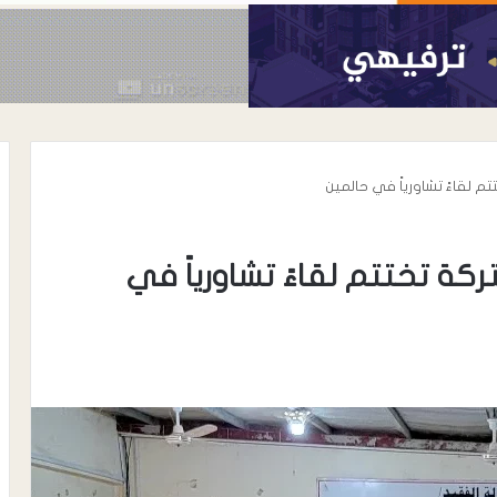
 لقاءً تشاورياً في حالمين
ة تختتم لقاءً تشاورياً في
أغسطس 6, 2026
افظة لحج ينفذ
شرطة انماء تبذل جهوداً أمنية كبيرة
ة لعدد من المنشآت
تساهم في ترسيخ دعائم الأمن
بمديرية الملاح
والاستقرار في مدينة إنماء