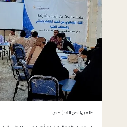
حالمين(لحج الغد) خاص