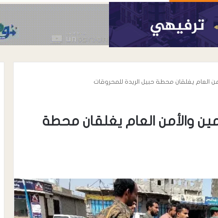
من العام يغلقان محطة حبيل الريدة للمحروقات
مين والأمن العام يغلقان محطة
أغسطس 8, 2026
 مكة رسم موازين
تدشين مهرجان خريف حوف ومخيم
ة؟
الأسر المنتجة برعاية محافظ المهرة