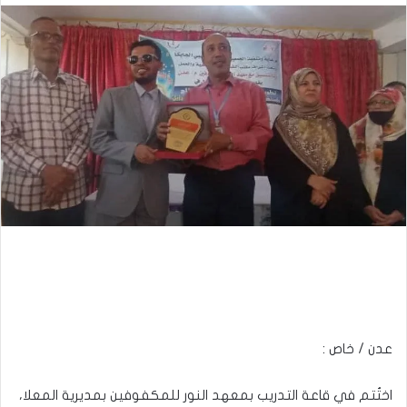
عدن / خاص :
اختُتم في قاعة التدريب بمعهد النور للمكفوفين بمديرية المعلا،