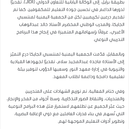
بطريقة برايل، إلى الوكالة اليابانية للتعاون الدولي (JICA)، تقديرًا
لدورها الداعم في تحسين جودة التعليم للمكفوفين. كما تم
تقديم درعين تكريميين لكل من الجمعية اليمنية لمنتسبي
الجايكا، والمدرب الوطني المخضرم الأستاذ خالد عبدالوهاب
الأغبري، عرفانًا بإسهاماتهم المتميزة في إنجاح هذا البرنامج
التدريبي النوعي.
وبالمقابل، قدّمت الجمعية اليمنية لمنتسبي الجايكا درع التميّز
إلى الأستاذة ماجدة عبدالمجيد سلام، تقديرًا لجهودها القيادية
والتربوية في إدارة معهد النور، وسعيها الدؤوب لتوفير بيئة
تعليمية دامجة وداعمة لطلاب المعهد.
وفي ختام الفعالية، تم توزيع الشهادات على المتدربين
والمتدربات، والتقاط الصور التذكارية، وسط أجواء من الفخر والإنجاز،
حيث عبّر الجميع عن تطلعهم لاستمرار مثل هذه البرامج النوعية
التي تُسهم في بناء قدرات العاملين مع ذوي الإعاقة البصرية،
وتطوير أدوات التعليم الموجهة لهم.