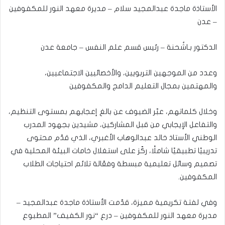
الأستاذة ماجدة عبدالمجيد سلام – مديرة معهد النور للمكفوفين
– عدن
الدكتور بـاشُحنة – رئيس قسم علم النفس – جامعة عدن
وعدد من الموجهين التربويين، والأخصائيين الاجتماعيين،
والمهتمين بمجال التعليم الدامج والمكفوفين
وخلال كلماتهم، عبّر الضيوف عن بالغ إعجابهم بمستوى التنظيم،
والتفاعل الإيجابي من قبل المشاركين، مشيدين بجهود المدرب
الوطني الأستاذ خالد عبدالوهاب الأغبري، الذي قدّم محتوى
تدريبيًا تطبيقيًا شاملًا، ركّز على استغلال خامات البيئة المحلية في
تصميم وسائل تعليمية مبسطة وفعّالة تلائم احتياجات الطلاب
المكفوفين.
وفي لفتة تكريمية مميزة، قدّمت الأستاذة ماجدة عبدالمجيد –
مديرة معهد النور للمكفوفين – درع “نور الكفيف” المطبوع