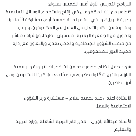
البرنامج التدريبي الأول أمس الخميس بعنوان:
“تطوير مهارات المكفوفين في إنتاج واستخدام الوسائل التعليمية
بطريقة برايل”، والذي استمر لمدة خمسة أيام، بمشاركة 19 متدربًا
ومتدربة من الكادر التعليمي العامل مع المكفوفين، وبرعاية
وتمويل من الجمعية اليمنية لمنتسبي الجايكا، وبإشراف مباشر
من مكتب الشؤون الاجتماعية والعمل بعدن، وبالتعاون مع إدارة
معهد النور للمكفوفين.
شهِد حفل الختام حضور عدد من الشخصيات التربوية والرسمية
البارزة، والذين شكّلوا بحضورهم دعمًا معنويًا كبيرًا للمتدربين، ومن
أبرز الحاضرين:
الأستاذة اعتدال عبدالحميد سلام – مستشارة وزير الشؤون
الاجتماعية والعمل
الأستاذ عبدالله باجَرى – مدير عام التربية الشاملة بوزارة التربية
والتعليم