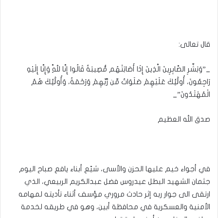
قال تعالى:
_”وَبَشِّرِ الصَّابِرِينَ الَّذِينَ إِذَا أَصَابَتْهُم مُّصِيبَةٌ قَالُوا إِنَّا لِلَّهِ وَإِنَّا إِلَيْهِ
رَاجِعُونَ، أُولَٰئِكَ عَلَيْهِمْ صَلَوَاتٌ مِّن رَّبِّهِمْ وَرَحْمَةٌ، وَأُولَٰئِكَ هُمُ
الْمُهْتَدُونَ”_
صدق الله العظيم
في أجواء خيم عليها الحزن والأسى، شيّع أبناء يافع صباح اليوم
جثمان الشهيد البطل عيدروس فضل عبدالكريم الربيعي، الذي
ارتقى الى جوار ربه إثر حادث مروري مؤسف أثناء تأديته لمهامه
الأمنية والعسكرية في محافظة أبين، وهو في طريقه لخدمة