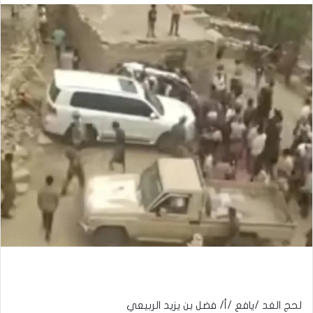
لحج الغد /يافع /أ/ فضل بن يزيد الربيعي