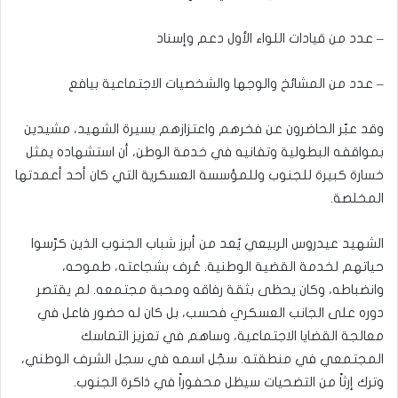
– عدد من قيادات اللواء الأول دعم وإسناد
– عدد من المشائخ والوجها والشخصيات الاجتماعية بيافع
وقد عبّر الحاضرون عن فخرهم واعتزازهم بسيرة الشهيد، مشيدين
بمواقفه البطولية وتفانيه في خدمة الوطن، أن استشهاده يمثل
خسارة كبيرة للجنوب وللمؤسسة العسكرية التي كان أحد أعمدتها
المخلصة.
الشهيد عيدروس الربيعي يُعد من أبرز شباب الجنوب الذين كرّسوا
حياتهم لخدمة القضية الوطنية. عُرف بشجاعته، طموحه،
وانضباطه، وكان يحظى بثقة رفاقه ومحبة مجتمعه. لم يقتصر
دوره على الجانب العسكري فحسب، بل كان له حضور فاعل في
معالجة القضايا الاجتماعية، وساهم في تعزيز التماسك
المجتمعي في منطقته. سجّل اسمه في سجل الشرف الوطني،
وترك إرثاً من التضحيات سيظل محفوراً في ذاكرة الجنوب.