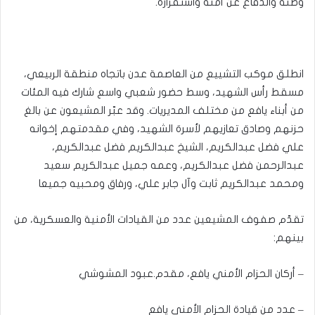
وطنه والدفاع عن أمنه واستقراره.
انطلق موكب التشييع من العاصمة عدن باتجاه منطقة الربيعي،
مسقط رأس الشهيد، وسط حضور شعبي واسع شارك فيه المئات
من أبناء يافع من مختلف المديريات. وقد عبّر المشيعون عن بالغ
حزنهم وصادق تعازيهم لأسرة الشهيد، وفي مقدمتهم إخوانه
علي فضل عبدالكريم، الشيخ عبدالكريم فضل عبدالكريم،
عبدالرحمن فضل عبدالكريم، وعمه جميل عبدالكريم سعيد
ومحمد عبدالكريم ثابت وآل جابر علي، ورفاق ومحبيه جميعا
تقدّم صفوف المشيعين عدد من القيادات الأمنية والعسكرية، من
بينهم:
– أركان الحزام الأمني يافع، مقدم.عبود المشوشي
– عدد من قيادة الحزام الأمني يافع