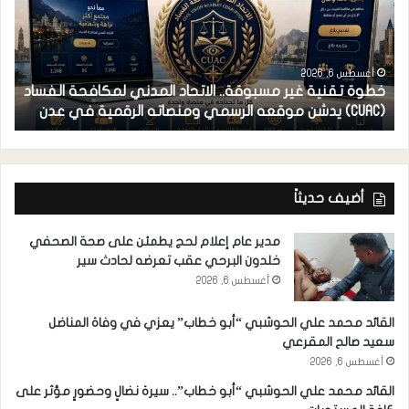
أغسطس 6, 2026
خطوة تقنية غير مسبوقة.. الاتحاد المدني لمكافحة الفساد
ف
(CUAC) يدشن موقعه الرسمي ومنصاته الرقمية في عدن
ا
أضيف حديثاً
مدير عام إعلام لحج يطمئن على صحة الصحفي
خلدون البرحي عقب تعرضه لحادث سير
أغسطس 6, 2026
القائد محمد علي الحوشبي “أبو خطاب” يعزي في وفاة المناضل
سعيد صالح المقرعي
أغسطس 6, 2026
القائد محمد علي الحوشبي “أبو خطاب”.. سيرة نضالٍ وحضورٍ مؤثر على