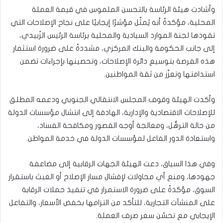
وأشادت هيئة الرئاسة بالتحسن الملموس في قيمة العملة
المحلية، مؤكدةً أنه يُمثّل مؤشرًا إيجابيًا على نجاح الإصلاحات التي
تقودها لجنة الموارد السيادية والمحلية برئاسة الرئيس الزُبيدي،
إلى جانب الحكومة والبنك المركزي، مشددةً على ضرورة استثمار
هذه الفرصة بتوسيع دائرة الإصلاحات، وتحصينها بإجراءات تضمن
استدامتها وتعزّز من ثقة المواطنين.
وأكدت الهيئة وقوف المجلس الانتقالي الجنوبي ودعمه المطلق
للإصلاحات الاقتصادية والإدارية، الهادفة إلى انتشال مؤسسات الدولة
من حالة الترهُّل، ومعالجة أوجه القصور ومكافحة الفساد،
واستعادة الدور الفاعل لمؤسسات الدولة في خدمة المواطن.
وفي هذا السياق، دعت الهيئة الجهات الرقابية إلى مضاعفة
جهودها، ومنع أي محاولات لإفشال مسار الإصلاح أو العبث باستقرار
السوق، مؤكدةً على ضرورة الاستمرار في تنفيذ حملات الرقابة
على المنشآت التجارية، للتأكد من التزامها بخفض الأسعار، والتفاعل
الإيجابي مع تحسّن سعر صرف العملة.