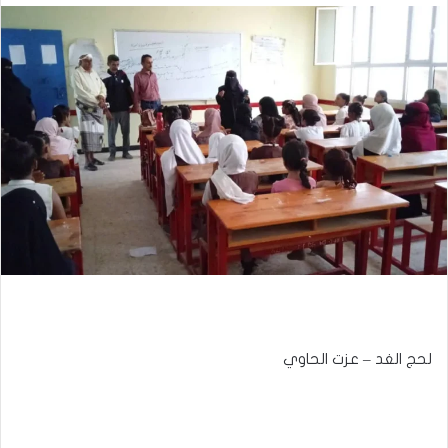
لحج الغد – عزت الحاوي