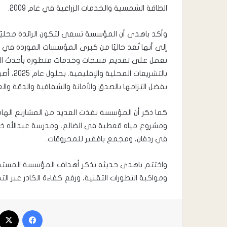
الطاقة الشمسية والخدمات الزراعية في عام 2009.
وأكد باهدى أن المؤسسة تسعى لتكون الرائدة محليًا و
إلى أنها تُعد حاليًا من كبرى المؤسسات الموردة في
تعمل على تقديم منتجات وخدمات متطورة بأحدث التق
بالتشريع
بفضل التزامها بالصدق والأمانة والشفافية والدقة وا
كما ذكر أن المؤسسة نفذت العديد من المشاريع اله
ومشروع مياه قعطبة في الضالع، ومدرسة عبدالله خ
في ردفان، ومجمع بافقير للمحروقات.
واختتم باهدى حديثه بذكر أهداف المؤسسة المستقب
ومواكبة التطورات التقنية، ورفع كفاءة الكادر عبر التد