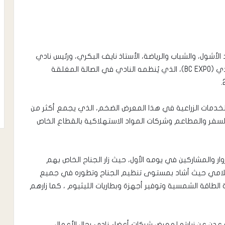
د الأشول، والشباب والرياضة، الأستاذ نايف البكري، ورئيس نادي
رجال الأعمال، علي الحبشي، معرض شركات أعضاء النادي (BC EXPO)، الذي يُنظمه النادي في الصالة المغلقة
خدمات الزراعية في هذا المعرض الضخم، الذي يجمع أكثر من
لسفر والمطاعم وشركات المواد الاستهلاكية بالقطاع الخاص
وار والمشاركين في يومه الأول، حيث زار الجناح الخاص بهم
إسلامي حيث أشاد بمستوى تنظيم الجناح وتطوره في جميع
الطاقة الشمسية وتوفير أجهزة وبطاريات الليثيوم ، كما زارهم
دن عن زيارته لمعرض شركات أعضاء نادي رجال الأعمال