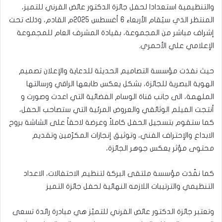
والتنظيمية استعدادا لحفل جائزة الدكتور عائض القرني للتميز،
المنتظر الذي سيُقام الأربعاء 6 أغسطس 2025م القادم، وذلك تحت
إشراف مباشر من المجموعة، بقيادة المشرف العام للمجموعة
الإعلامي علي الأحمري.
حيث نفذت مؤسسة التصاميم الحديثة للدعاية والإعلان تصميم
الهوية البصرية للجائزة، بشكل يعكس طابعها الراقي ورسالتها
الملهمة، الى جانب قناة الوسام الفضائية التي اعدت وصورت و
أنتجت الفيلم الوثائقي والعروض المرئية التي ستصاحب الحفل،
كما ستقوم بتسجيل الحفل كاملاً وعرضة لاحقاً على الشاشة بروح
الابداع والإحتراف الفني، وتوثيق إنجازات المكرّمين وتقديم
محتوى مؤثر يعكس جوهر الجائزة،
كما نفّذت مؤسسة ملتقى البركة لتنظيم الاحتفالات، الاعداد
التنظيمي والترتيبات اللازمه النهائية لحفل جائزة التميز
وتعتبر جائزة الدكتور عائض القرني للتميّز هي مبادرة رائدة تسعى