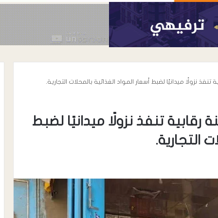
تنفذ نزولًا ميدانيًا لضبط أسعار المواد الغذائية بالمحلات التجارية.
 رقابية تنفذ نزولًا ميدانيًا لضبط
ت التجارية.
أغسطس 6, 2026
الحوشبي “أبو
الدكتور خالد محي الدين الأغبري..
اة المناضل سعيد
نموذج إنساني في رعاية مرضى
الحروق والتجميل