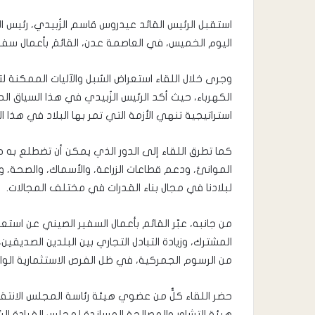
استقبل الرئيس القائد عيدروس قاسم الزُبيدي، رئيس ا
اليوم الخميس، في العاصمة عدن، القائمَ بأعمال سفي
وجرى خلال اللقاء استعراض السُبل والآليات الممكنة 
الكهرباء، حيث أكد الرئيس الزُبيدي في هذا السياق ا
استراتيجية تنهي الأزمة التي تمر بها البلاد في هذا 
كما تطرق اللقاء إلى الدور الذي يمكن أن تضطلع ب
الموانئ، ودعم قطاعات الزراعة، والأسماك، والصحة، و
لبلادنا في مجال بناء القدرات في مختلف المجالات.
من جانبه، عبّر القائم بأعمال السفير الصيني عن است
المشترك، وزيادة التبادل التجاري بين البلدين الصديقين،
من الرسوم الجمركية، في ظل الفرص الاستثمارية الواع
حضر اللقاء كلٌّ من عضوي هيئة رئاسة المجلس الانتق
هيئة التشاور والمصالحة المساندة لمجلس القيادة ا