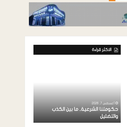
الاكثر قراءة
أغسطس 7, 2026
ة
رئيس إتحاد الفن
خواجة ” يشارك
أغسطس 7, 2026
حكومتنا الشرعية.. ما بين الكذب
بردفان بحضور 
والتضليل
الإنتقالي ..