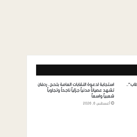
اب”..
استجابة لدعوة النقابات العامة بلحج.. ردفان
تشهد عصياناً مدنياً جزئياً ناجحاً وتجاوباً
شعبياً واسعاً
أغسطس 6, 2026