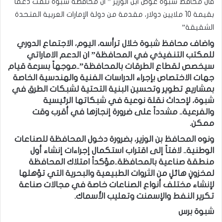
قال محافظ شبوة عوض ابن الوزير ” ان محافظة شبوة تلقت دعماً
بقيمة 10 ملايين دولار، مقدمة من دولة الإمارات العربية المتحدة
الشقيقة”
واضاف محافظ شبوة خلال ترأسه، اليوم، الاجتماع الدوري
للمكتب التنفيذي في المحافظة” ان الدعم الاماراتي
سيخصص لقطاع الطرقات بالمحافظة”..موجهاً بسرعة قيام
جهات الاختصاص بإجراء الدراسات الفنية والهندسية الخاصة
بمشاريع تطوير وتحسين البنية التحتية لشبكات الطرق في
شبوة، لإحداث نقلة نوعية في شبكاتها الرئيسية
والفرعية.. مشدداً على ضرورة إنجازها في أقرب وقت
ممكن.
ونوه المحافظ بن الوزير، بضرورة دخول المحافظة للصناعات
الوطنية.. لافتاً إلى اقتراب استكمال إجراءات إنشاء أول
منطقة صناعية بالمحافظة..مؤكداً امتلاك المحافظة
لمخزونٍ هائلٍ من الثروات الطبيعية والبحرية التي تؤهلها
لإنشاء مختلف أنواع الصناعات خاصة في مجالات صناعة
تكرير النفط والإسمنت وتعليب الأسماك.
شبوة برس