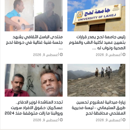
رئيس جامعة لحج يصدر قرارات
منتدى الباسل الثقافي يشهد
بتعيين عميد لكلية الطب والعلوم
جلسة فنية غنائية في حوطة لحج
الصحية ونواب له …
…
أغسطس 9, 2026
أغسطس 9, 2026
زيارة ميدانية لمشروع تحسين
تجدد المناشدة لوزير الدفاع..
طريق السليماني – تيسة مديرية
عسكريان: حقوق الافراد سويت
المفلحي محافظة لحج
ورواتبنا ما زالت متوقفة منذ 2024
أغسطس 9, 2026
أغسطس 9, 2026