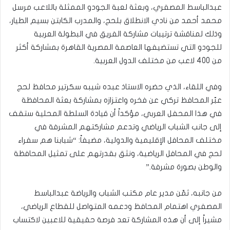
عبدالباسط المصفري، وبعثة لعبة الجودو الممثلة باللاعب مرسل
محمد أحمد من نادي الانطلاق بلحج، والمدرب الكابتن بسيم الطيار،
وذلك لمناقشة ترتيبات مشاركة الفريق في البطولة العربية
للجودو التي تستضيفها العاصمة المصرية القاهرة بمشاركة أكثر
من 400 لاعب من مختلف الدول العربية.
وفي اللقاء، الذي حضره الاستاذ عبده شيبه سكرتير محافظ لحج
عبّر المحافظ تركي عن فخره واعتزازه بمشاركة بعثة المحافظة
في هذا المحفل العربي، مؤكداً أن قيادة السلطة المحلية ستقف
إلى جانب الشباب الرياضي وتدعم مشاركتهم المشرفة في
مختلف المحافل الإقليمية والدولية، مضيفاً: “شبابنا هم سفراء
لحج في المحافل الرياضية، ونثق بقدرتهم على تمثيل المحافظة
والوطن بصورة مشرفة.”
من جانبه، ثمّن مدير عام مكتب الشباب والرياضة عبدالباسط
المصفري اهتمام المحافظ ودعمه المتواصل للقطاع الرياضي،
مشيراً إلى أن هذه المشاركة تعد فرصة حقيقية للاعبين لاكتساب