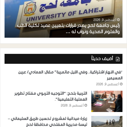
أغسطس 9, 2026
رئيس جامعة لحج يصدر قرارات بتعيين عميد لكلية الطب
م
والعلوم الصحية ونواب له …
ح
أضيف حديثاً
‘في النهار اشتراكية.. وفي الليل ماتمرية” مقال: العمادي/ عرين
المسيمير
أغسطس 9, 2026
التربية بلحج: “التوجيه التربوي مفتاح تطوير
العملية التعليمية”.
أغسطس 9, 2026
زيارة ميدانية لمشروع تحسين طريق السليماني –
تيسة مديرية المفلحي محافظة لحج