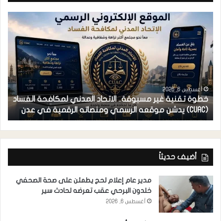
أغسطس 6, 2026
خطوة تقنية غير مسبوقة.. الاتحاد المدني لمكافحة الفساد
ف
(CUAC) يدشن موقعه الرسمي ومنصاته الرقمية في عدن
ا
أضيف حديثاً
مدير عام إعلام لحج يطمئن على صحة الصحفي
خلدون البرحي عقب تعرضه لحادث سير
أغسطس 6, 2026