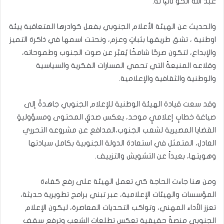
عبد الله الحو نائپًا له.
والحديث عن الهيئة الأعلام الجنوبي بفعل كوادرها المتعاقبة ييئة
اوطنية ، تشق طريقها بثباتٍ وعزم، ونحتت اسمها في ذاكرة التميز
والإبداع، لتكون صرحّا شامخًا يُعبّر عن صوت الجنوب وطموحاته،
وقلاعه المنيعةً التي تحمي المسارات الفكرية والسياسية
والوطنية والثقافية والإعلامية.
وقد سعت قيادة الهيئة الوطنية للإعلام الجنوبي جاهدةً إلى
صياغة خطابٍ إعلاميٍ موحد، يعكس صدقٍ المحتوى ومسؤوليةٍ
القضايا المصيرية لشعب الجنوب،المدافع عن مشروعه التحرري
العادل، المتمثل في استعادة الدولة الجنوبية بكامل سيادتها
وهويتها، بعيداً عن التشويش والتزييف.
ومن هنا جاءت الحاجة كي تعمل الهيئة على رفع كفاءة
المؤسسات والهيئات الإعلامية، عبر تبني برامج تطويرية حديثة،
تعزز الأداء المهني، وتواكب التحديات المعاصرة، ليكون الإعلام
الجنوبي منصةً حقيقية تعكس تطلعات الشعب وترفع سقف