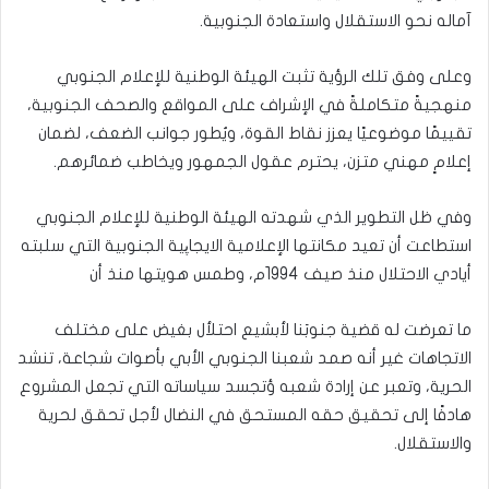
آماله نحو الاستقلال واستعادة الجنوبية.
وعلى وفق تلك الرؤية تثبت الهيئة الوطنية للإعلام الجنوبي
منهجيةً متكاملةً في الإشراف على المواقع والصحف الجنوبية،
تقييمًا موضوعيًا يعزز نقاط القوة، ويُطور جوانب الضعف، لضمان
إعلامٍ مهني متزن، يحترم عقول الجمهور ويخاطب ضمائرهم.
وفي ظل التطوير الذي شهدته الهيئة الوطنية للإعلام الجنوبي
استطاعت أن تعيد مكانتها الإعلامية الايجاپية الجنوبية التي سلبته
أيادي الاحتلال منذ صيف 1994م، وطمس هويتها منذ أن
ما تعرضت له قضية جنوبَنا لأبشيع احتلأل بغيض على مختلف
الاتجاهات غير أنه صمد شعبنا الجنوبي الأبي بأصوات شجاعة، تنشد
الحرية، وتعبر عن إرادة شعبه ؤتجسد سياساته التي تجعل المشروع
هادفًا إلى تحقيق حقه المستحق في النضال لأجل تحقق لحرية
والاستقلال.