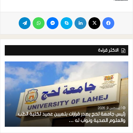
الاكثر قراءة
أغسطس 9, 2026
رئيس جامعة لحج يصدر قرارات بتعيين عميد لكلية الطب
م
والعلوم الصحية ونواب له …
ح