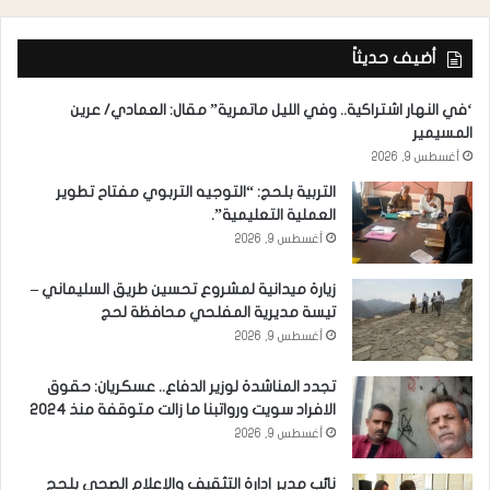
أضيف حديثاً
‘في النهار اشتراكية.. وفي الليل ماتمرية” مقال: العمادي/ عرين
المسيمير
أغسطس 9, 2026
التربية بلحج: “التوجيه التربوي مفتاح تطوير
العملية التعليمية”.
أغسطس 9, 2026
زيارة ميدانية لمشروع تحسين طريق السليماني –
تيسة مديرية المفلحي محافظة لحج
أغسطس 9, 2026
تجدد المناشدة لوزير الدفاع.. عسكريان: حقوق
الافراد سويت ورواتبنا ما زالت متوقفة منذ 2024
أغسطس 9, 2026
نائب مدير إدارة التثقيف والإعلام الصحي بلحج