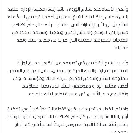
وألقى الأستاذ عبدالسلام الوردي، نائب رئيس مجلس الإدارة، كلمة
رئيس مجلس إدارة البنك الشيخ سمير بن أحمد القطيبي نيابةً عنه،
استعرض فيها أبرز الإنجازات التي حققها البنك خلال عام 2024م،
مشيراً إلى التوسع والانتشار الكبير، وتفعيل واستحداث عدد من
الخدمات المصرفية الحديثة التي عززت من مكانة البنك وثقة
عملائه.
وأعرب الشيخ القطيبي في تصريحه عن شكره العميق لوزارة
الصناعة والتجارة، والبنك المركزي اليمني، على تعاونهم المثمر،
كما وجه الشكر والتقدير لجميع شركاء البنك ومؤسساته، وكل
أعضاء مجلس الإدارة وموظفي البنك الذين يمثل عطاؤهم
وتفانيهم حجر الأساس في مسيرة تطور البنك ونجاحه.
واختتم القطيبي تصريحه بالقول: “قطعنا شوطاً كبيراً في تحقيق
أولوياتنا الاستراتيجية، وكان عام 2024 انطلاقة نوعية نحو التوسع،
بفضل ثقة عملائنا الذين نعتبرهم شريكاً أساسياً في كل إنجاز
نحققه.”