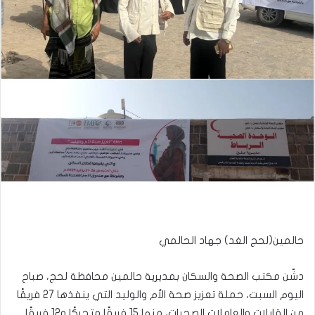
حالمين(لحج الغد) جهاد الحالمي
دشّن مكتب الصحة والسكان بمديرية حالمين محافظة لحج، صباح
اليوم السبت، حملة تعزيز صحة الأم والوليد التي ينفذها 27 فريقًا
من القابلات والعاملات الصحيات، منها 15 فريقًا متحركًا و12 فريقًا