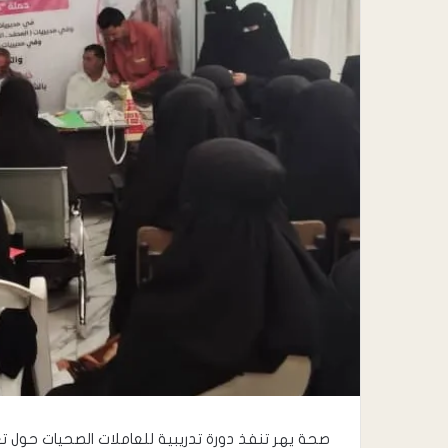
صحة يهر تنفذ دورة تدريبية للعاملات الصحيات حول تع