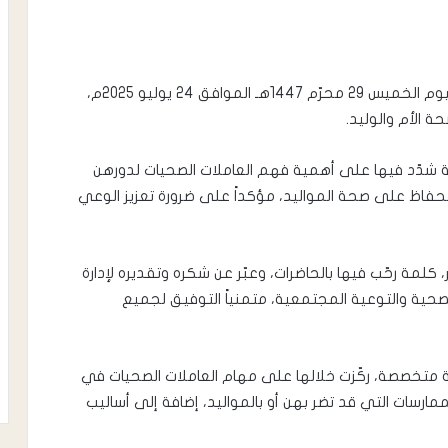
نفذت إدارة الصحة والسكان بمديرية يهر يافع، صباح اليوم الخميس 29 محرّم 1447هـ الموافق 24 يوليو 2025م،
ة الأم والوليد.
مة شدّد فيها على أهمية فهم العاملات الصحيات لدورهن
حفاظ على صحة المواليد، مؤكداً على ضرورة تعزيز الوعي
كلمة رحّب فيها بالحاضرات، وعبّر عن شكره وتقديره لإدارة
حية والتوعية المجتمعية، متمنياً التوفيق لجميع
 متخصصة، ركّزت خلالها على مهام العاملات الصحيات في
رسات التي قد تضر بهن أو بالمواليد، إضافة إلى أساليب