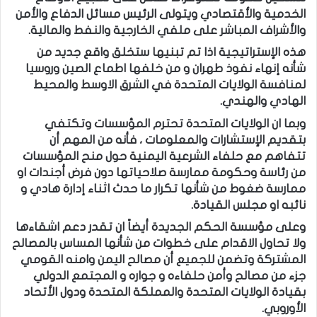
الخدمية والأقتصادي ويتولى الرئيس مسائل الدفاع والأمن
والأشراف المباشر على ملفي الخارجية والنفط والمالية.
هذه الإستراتيجية اذا تم تبنيها ستخلق واقع جديد من
شأنه إنهاء نفوذ طهران و من خلفها اطماع الصين وروسيا
لمنافسة الولايات المتحدة في الشرق الاوسط والمحيط
الهادي والهندي.
وبما ان الولايات المتحدة تحترم المؤسسات وتكتفي
بتقديم الإستشارات والمعلومات ، فأنه من المهم أن
تتفاهم مع حلفاء الشرعية اليمنية حول منح المؤسسات
من رئاسة وحكومة ممارسة صلاحياتها دون فرض أجندات او
ممارسة ضغوط من شأنها تكرار ما حدث اثناء إدارة هادي و
نائبه او مجلس القيادة.
وعلى مؤسسة الحكم الجديدة أيضاً ان تقدر دعم اشقاءها
ولا تحاول الاقدام على خطوات من شأنها المساس بالمصالح
المشتركة وتضمن للجميع أن مصالح اليمن وامنه القومي
جزء من مصالح وأمن حلفاءه و جواره و المجتمع الدولي
بقيادة الولايات المتحدة والمملكة المتحدة ودول الأتحاد
الأوروبي.