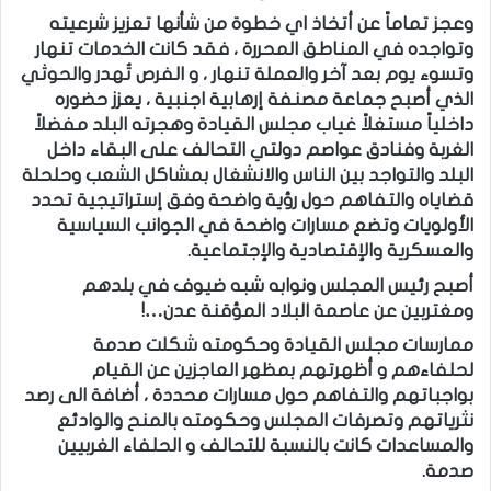
وعجز تماماً عن أتخاذ اي خطوة من شأنها تعزيز شرعيته
وتواجده في المناطق المحررة ، فقد كانت الخدمات تنهار
وتسوء يوم بعد آخر والعملة تنهار ، و الفرص تُهدر والحوثي
الذي أصبح جماعة مصنفة إرهابية اجنبية ، يعزز حضوره
داخلياً مستغلاً غياب مجلس القيادة وهجرته البلد مفضلاً
الغربة وفنادق عواصم دولتي التحالف على البقاء داخل
البلد والتواجد بين الناس والانشغال بمشاكل الشعب وحلحلة
قضاياه والتفاهم حول رؤية واضحة وفق إستراتيجية تحدد
الأولويات وتضع مسارات واضحة في الجوانب السياسية
والعسكرية والإقتصادية والإجتماعية.
أصبح رئيس المجلس ونوابه شبه ضيوف في بلدهم
ومغتربين عن عاصمة البلاد المؤقنة عدن…!
ممارسات مجلس القيادة وحكومته شكلت صدمة
لحلفاءهم و أظهرتهم بمظهر العاجزين عن القيام
بواجباتهم والتفاهم حول مسارات محددة ، أضافة الى رصد
نثرياتهم وتصرفات المجلس وحكومته بالمنح والوادئع
والمساعدات كانت بالنسبة للتحالف و الحلفاء الغربيين
صدمة.