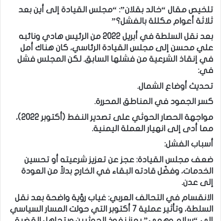
تلخيص مقال “خالد بقلان”: “مجلس القيادة إلى أين بعد
ثلاثة أعوام مكللة بالفشل؟”
بعد نقل السلطة في أبريل 2022 من الرئيس هادي ونائبه
علي محسن إلى مجلس القيادة الرئاسي، كان هناك أمل
في إنقاذ الشرعية من فشلها السابق. لكن المجلس فشل
في:
تحديث أوضاع الشمال.
كسر الجمود في المناطق المحررة.
مواجهة الحصار الحوثي على تصدير النفط (أكتوبر 2022)،
مما أدى إلى انهيار العملة اليمنية.
أسباب الفشل:
ضعف مجلس القيادة: عجز عن تعزيز شرعيته أو تحسين
الخدمات، وفضّل قادته البقاء في الخارج بدلاً من العودة
إلى عدن.
الانقسام في التحالف العربي: غياب رؤية واضحة بعد نقل
السلطة، وتأثير عملية 7 أكتوبر التي حولت المسار السياسي
إلى “سلام وهمي” يعزز نفوذ الحوثيين ويتجاهل القضية