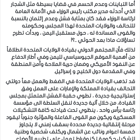
أما التباينات وعدم الحسم في قضايا بسيطة مثل الشجار
الذي أحدثه مدير مكتب رئيس الوزراء في الأمانة العامة
لرئاسة الوزراء فقد كان بمثابة فشل وعدم إئتمان بالنسبة
للتحالف والولايات المتحدة لهذا المجلس وحكومته
والقوى المساندة له ، حول مستقبل اليمن ، وبدأت تطرح
تساؤلات ماذا بعد الحوثي ..؟!
لذلك فأن المجتمع الدولي بقيادة الولايات المتحدة انطلاقاً
من أهمية الموقع الجيوسياسي لليمن وفي أطار الدفاع
عن النفوذ الأمريكي وضمان حرية الملاحة وأمن المنطقة
وفي المقدمة دول الخليج و إسرائيل.
قد تذهب الولايات المتحدة في الضغط والعمل معاً دولتي
التحالف بقيادة المملكة والإمارات على العمل وفق
إستراتيجية جديدة ، تطوي حقبة الفشل المتمثل بمجلس
القيادة، من خلال آلية جديدة لنقل السلطة الى مؤسسة
رئاسة برأس واحد ، ينظوي تحت قيادته كافة التشكيلات
العسكرية ويكون مع القوى الفاعلة والمؤثرة جنوباً ليقود
مرحلة إنتقالية جديدة محددة بسقف زمني لا يتجاوز
خمسة اعوام ونائب عن الشمال ويكلف شخصية وطنية
لتشكيل حكومة تكنوقراط تعمل على تطبيع الأوضاع