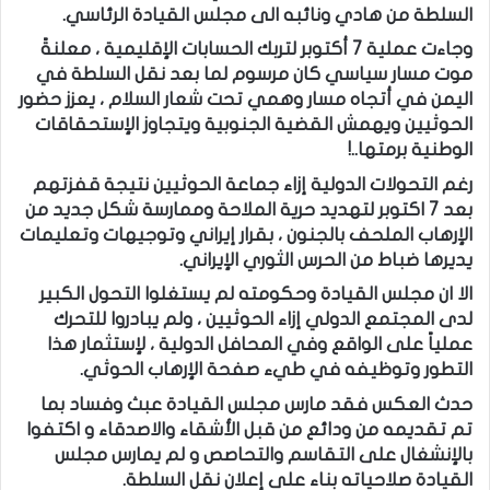
السلطة من هادي ونائبه الى مجلس القيادة الرئاسي.
وجاءت عملية 7 أكتوبر لتربك الحسابات الإقليمية ، معلنةً
موت مسار سياسي كان مرسوم لما بعد نقل السلطة في
اليمن في أتجاه مسار وهمي تحت شعار السلام ، يعزز حضور
الحوثيين ويهمش القضية الجنوبية ويتجاوز الإستحقاقات
الوطنية برمتها..!
رغم التحولات الدولية إزاء جماعة الحوثيين نتيجة قفزتهم
بعد 7 اكتوبر لتهديد حرية الملاحة وممارسة شكل جديد من
الإرهاب الملحف بالجنون ، بقرار إيراني وتوجيهات وتعليمات
يديرها ضباط من الحرس الثوري الإيراني.
الا ان مجلس القيادة وحكومته لم يستغلوا التحول الكبير
لدى المجتمع الدولي إزاء الحوثيين ، ولم يبادروا للتحرك
عملياً على الواقع وفي المحافل الدولية ، لإستثمار هذا
التطور وتوظيفه في طيء صفحة الإرهاب الحوثي.
حدث العكس فقد مارس مجلس القيادة عبث وفساد بما
تم تقديمه من ودائع من قبل الأشقاء والاصدقاء و اكتفوا
بالإنشغال على التقاسم والتحاصص و لم يمارس مجلس
القيادة صلاحياته بناء على إعلان نقل السلطة.