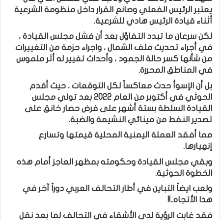
يعتبر الرئيس الفعلي وصانع القرار داخل منظومة الشرعية
أثناء قيادة الرئيس هادي للشرعية.
لكن سرعان ما تبدد التفاؤل بعد أن فشل مجلس القيادة ،
في أجراء تحديث ملف الشمال ، واجراء حزمة من التغييرات
من شأنها كسر حالة الجمود ، وأحداث تغيير له أثر ملموس
في المناطق المحررة.
بل أن الإسوأ حدث معاكساً لكل التوقعات ، حيث أقدم
الحوثي في أكتوبر من العام 2022 بعد تولي مجلس
القيادة السلطة بستة أشهر على فرض حصار خانق على
تصدير النفط من مينائي النشيمة والضبة.
مما أفقد العملة اليمنية المحلية قيمتها وتسارع
إنهيارها.
وبقي مجلس القيادة وحكومته بمظهر العاجز أمام هذه
الخطوة الحوثية.
ولعب ايضاً التباين في أطار التحالف العربي دوراً آخر في
هذا الأتجاه..!!
فقد غابت الرؤية لدى الأشقاء في التحالف لما بعد نقل