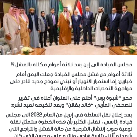
مجلس القيادة الى إين بعد ثلاثة أعوام مكللة بالفشل.؟!
ثلاثة أعوام من فشل مجلس القيادة جعلت اليمن أمام
خيارين: إما استمرار الانهيار أو تبني نموذج جديد قادر على
مواجهة التحديات الداخلية والإقليمية.
محرر “شبوة برس” أطلع على العنوان أعلاه في تقرير
للصحفي المأربي “خالد بقلان” وبعد تلخيصه نعيد نشره:
بعد إعلان نقل السلطة في إبريل من العام 2022 الى مجلس
قيادة رئاسي ، تفاءل الكثير بأن هذه الخطوة ستمثل نقلة
نوعية صوب إنتشال الشرعية من حالة الفشل والتراجع التي
شهدته أثناء رئاسة هادي ونائبه علي محسن الذي كان