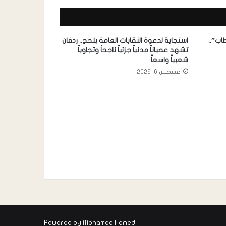
اب”..
استجابة لدعوة النقابات العامة بلحج.. ردفان
تشهد عصياناً مدنياً جزئياً ناجحاً وتجاوباً
شعبياً واسعاً
أغسطس 6, 2026
Powered by
Mohamed Hamed