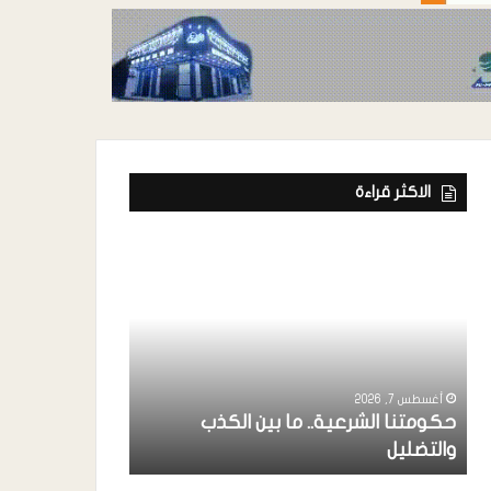
الاكثر قراءة
أغسطس 7, 2026
ة
رئيس إتحاد الفن
خواجة ” يشارك
أغسطس 7, 2026
حكومتنا الشرعية.. ما بين الكذب
بردفان بحضور 
والتضليل
الإنتقالي ..