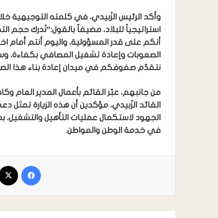
وأكد الرئيس الزُبيدي، في كلمته التوجيهية خلال
استراتيجياً للبلاد، مضيفاً بالقول:”نُدرك حجم ا
أنكم على قدر المسؤولية، واليوم أنتم أمام ا
الصعوبات وإعادة تشغيل المصافي بكفاءة، وس
نتقدّم صفوفكم في ميدان إعادة بناء هذا الصرح
من جانبهم، عبّر القائم بأعمال المدير العام و
القائد الزُبيدي، مؤكدين أن هذه الزيارة تمثل دعم
الجهود لاستكمال عمليات التأهيل والتشغيل، ب
في خدمة الوطن والمواطن.