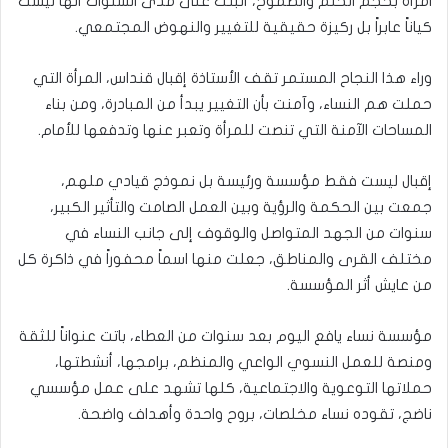
امرأة بحجم الحلم والطموح، أثبتت على مدى السنوات أنها ليست
كياناً عابراً بل ركيزة حقيقية للتغيير والنهوض المجتمعي.
وراء هذا النجاح المستمر تقف الأستاذة إقبال قنداس، المرأة التي
حملت هم النساء، وآمنت بأن التغيير يبدأ من المبادرة، ومن بناء
المساحات الآمنة التي تنصت للمرأة وتعبر عنها وتدفعها للأمام.
إقبال ليست فقط مؤسسة ورئيسة بل نموذج قيادي ملهم،
جمعت بين الحكمة والرؤية وبين العمل الصامت والتأثير الكبير،
سنوات من الجهد المتواصل والوقوف إلى جانب النساء في
مختلف القرى والمناطق، جعلت منها اسماً محفوراً في ذاكرة كل
من عايش أثر المؤسسة.
مؤسسة نساء يافع اليوم بعد سنوات من العطاء، باتت عنواناً للثقة
ومنصة للعمل النسوي الواعي والمنظم، برامجها، أنشطتها،
حملاتها التوعوية والاجتماعية، كلها تشهد على عمل مؤسسي
ناضج، تقوده نساء مخلصات، بروح واحدة وأهداف واضحة.