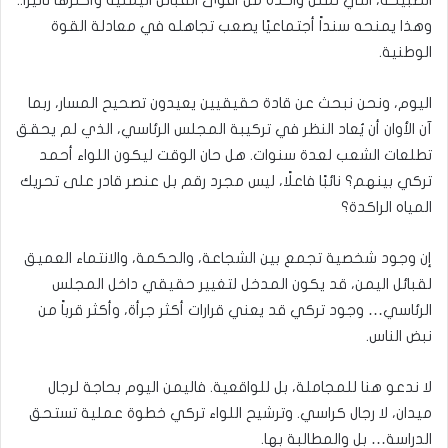
وهذا يمنحه سنداً أجتماعيًا يصعب تجاهله في معادلة القوة
الوطنية.
اليوم، ونحن نبحث عن قادة حقيقيين يعيدون تصحيح المسار، ربما
آن الأوان أن يُعاد النظر في تركيبة المجلس الرئاسي، الذي لم يحقق
تطلعات الشعب لعدة سنوات. هل حان الوقت ليكون اللواء أحمد
تركي بينهم؟ نائبًا فاعلًا، ليس مجرد رقم بل عنصر قادر على تحريك
المياه الراكدة؟
إن وجود شخصية تجمع بين الشجاعة، والحكمة، والانتماء العميق
لقبائل اليمن، قد يكون المدخل لتغيير حقيقي داخل المجلس
الرئاسي… وجود تركي قد يعني قرارات أكثر جرأة، وأكثر قرباً من
نبض الناس.
لا ندعو هنا للمجاملة، بل للواقعية. فاليمن اليوم بحاجة لرجال
ميدان، لا رجال كراسي. وترشيح اللواء تركي خطوة عملية تستحق
الدراسة… بل والمطالبة بها.