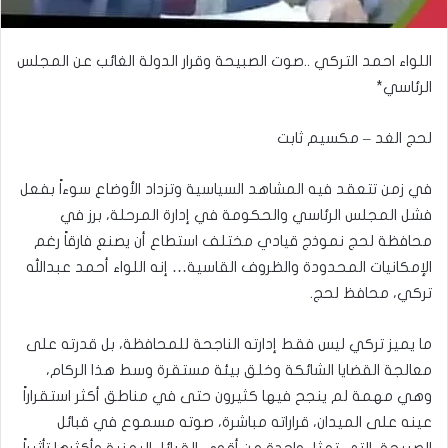
اللواء احمد التركي ..صوت الصبيحة وقرار الدولة الغائب عن المجلس
الرئاسي*
لحج الغد – مكسيم ثابت
في زمن تتعقد فيه المشاهد السياسية وتزداد الأوضاع سوءاً بفعل
فشل المجلس الرئاسي والحكومة في إدارة المرحلة، برز في
محافظة لحج نموذج قيادي مختلف استطاع أن يصنع فارقاً رغم
الإمكانيات المحدودة والظروف القاسية… إنه اللواء أحمد عبدالله
تركي، محافظ لحج.
ما يميز تركي ليس فقط إدارته الناجحة للمحافظة، بل قدرته على
معالجة القضايا الشائكة وخلق بيئة مستقرة وسط هذا الركام،
وهي مهمة لم ينجح فيها كثيرون حتى في مناطق أكثر استقراراً
عينه على الميدان، قراراته مباشرة، صوته مسموع في قبائل
الصبيحة، التي تمثل واحدة من أقوى القبائل اليمنية وأكثرها تأثيراً..