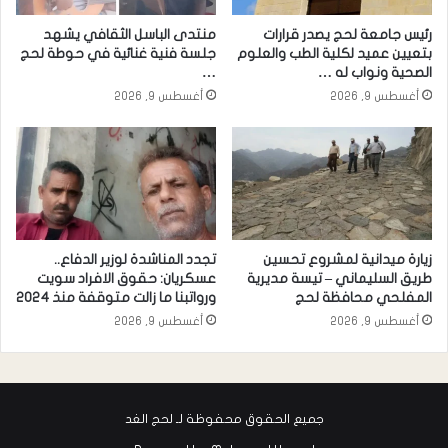
رئيس جامعة لحج يصدر قرارات
منتدى الباسل الثقافي يشهد
بتعيين عميد لكلية الطب والعلوم
جلسة فنية غنائية في حوطة لحج
الصحية ونواب له …
…
أغسطس 9, 2026
أغسطس 9, 2026
زيارة ميدانية لمشروع تحسين
تجدد المناشدة لوزير الدفاع..
طريق السليماني – تيسة مديرية
عسكريان: حقوق الافراد سويت
المفلحي محافظة لحج
ورواتبنا ما زالت متوقفة منذ 2024
أغسطس 9, 2026
أغسطس 9, 2026
جميع الحقوق محفوظة لـ لحج الغد