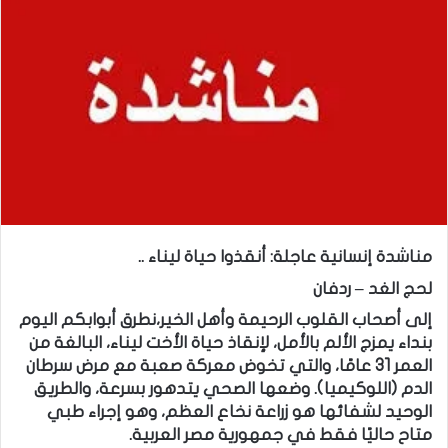
مناشدة إنسانية عاجلة: أنقذوا حياة ليناء ..
لحج الغد – ردفان
إلى أصحاب القلوب الرحيمة وأهل الخير،نطرق أبوابكم اليوم
بنداء يمزج الألم بالأمل، لإنقاذ حياة الأخت ليناء، البالغة من
العمر 31 عامًا، والتي تخوض معركة صعبة مع مرض سرطان
الدم (اللوكيميا). وضعها الصحي يتدهور بسرعة، والطريق
الوحيد لشفائها هو زراعة نخاع العظم، وهو إجراء طبي
متاح حاليًا فقط في جمهورية مصر العربية.