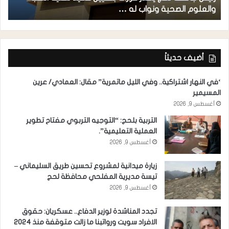
والعلوم الصحية ونواب له …
ح
أضيف حديثاً
‘في النهار اشتراكية.. وفي الليل ماتمرية” مقال: العمادي/ عرين
المسيمير
أغسطس 9, 2026
التربية بلحج: “التوجيه التربوي مفتاح تطوير
العملية التعليمية”.
أغسطس 9, 2026
زيارة ميدانية لمشروع تحسين طريق السليماني –
تيسة مديرية المفلحي محافظة لحج
أغسطس 9, 2026
تجدد المناشدة لوزير الدفاع.. عسكريان: حقوق
الافراد سويت ورواتبنا ما زالت متوقفة منذ 2024