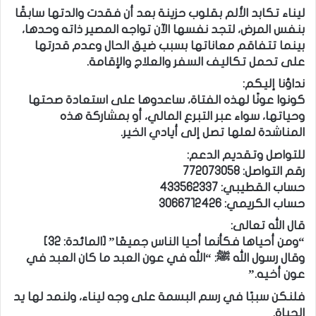
ليناء تكابد الألم بقلوب حزينة بعد أن فقدت والدتها سابقًا
بنفس المرض، لتجد نفسها الآن تواجه المصير ذاته وحدها،
بينما تتفاقم معاناتها بسبب ضيق الحال وعدم قدرتها
على تحمل تكاليف السفر والعلاج والإقامة.
نداؤنا إليكم:
كونوا عونًا لهذه الفتاة، ساعدوها على استعادة صحتها
وحياتها، سواء عبر التبرع المالي، أو بمشاركة هذه
المناشدة لعلها تصل إلى أيادي الخير.
للتواصل وتقديم الدعم:
رقم التواصل: 772073058
حساب القطيبي: 433562337
حساب الكريمي: 3066712426
قال الله تعالى:
“ومن أحياها فكأنما أحيا الناس جميعًا” [المائدة: 32]
وقال رسول الله ﷺ: “الله في عون العبد ما كان العبد في
عون أخيه.”
فلنكن سببًا في رسم البسمة على وجه ليناء، ولنمد لها يد
الحياة.