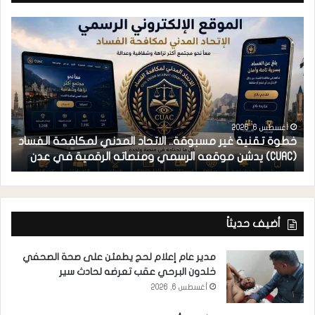
أغسطس 6, 2026
خطوة تقنية غير مسبوقة.. الاتحاد المدني لمكافحة الفساد
ف
(CUAC) يدشن موقعه الرسمي ومنصاته الرقمية في عدن
ا
أضيف حديثاً
مدير عام إعلام لحج يطمئن على صحة الصحفي
خلدون البرحي عقب تعرضه لحادث سير
أغسطس 6, 2026