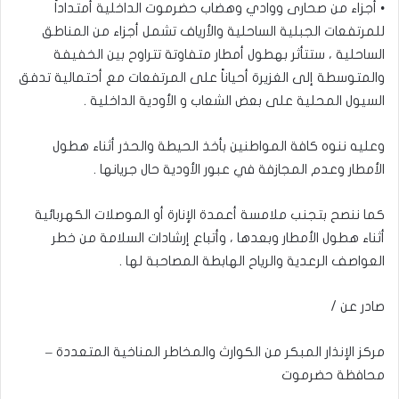
• أجزاء من صحارى ووادي وهضاب حضرموت الداخلية أمتداداً
للمرتفعات الجبلية الساحلية والأرياف تشمل أجزاء من المناطق
الساحلية ، ستتأثر بهطول أمطار متفاوتة تتراوح بين الخفيفة
والمتوسطة إلى الغزيرة أحياناً على المرتفعات مع أحتمالية تدفق
السيول المحلية على بعض الشعاب و الأودية الداخلية .
وعليه ننوه كافة المواطنين بأخذ الحيطة والحذر أثناء هطول
الأمطار وعدم المجازفة في عبور الأودية حال جريانها .
كما ننصح بتجنب ملامسة أعمدة الإنارة أو الموصلات الكهربائية
أثناء هطول الأمطار وبعدها ، وأتباع إرشادات السلامة من خطر
العواصف الرعدية والرياح الهابطة المصاحبة لها .
صادر عن /
مركز الإنذار المبكر من الكوارث والمخاطر المناخية المتعددة –
محافظة حضرموت