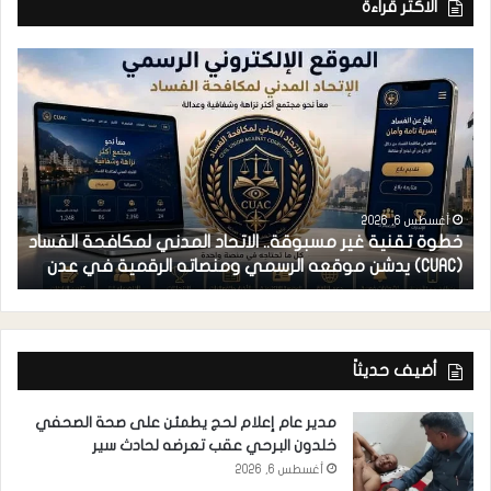
الاكثر قراءة
أغسطس 6, 2026
خطوة تقنية غير مسبوقة.. الاتحاد المدني لمكافحة الفساد
ف
(CUAC) يدشن موقعه الرسمي ومنصاته الرقمية في عدن
ا
أضيف حديثاً
مدير عام إعلام لحج يطمئن على صحة الصحفي
خلدون البرحي عقب تعرضه لحادث سير
أغسطس 6, 2026