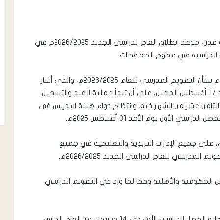
أعلنت وزارة التربية والتعليم، اليوم بالعاصمة المؤقتة عدن، موعد انطلاق العام الدراسي الجديد ٢٠٢٦/٢٠٢٥م في
 الدراسية في عموم المحافظات.
حيث صدر اليوم الأحد القرار الوزاري رقم ٥٣ لعام ٢٠٢٥م بشأن التقويم المدرسي للعام ٢٠٢٦/٢٠٢٥م، والذي أشار
إلى موعد انتظام الإدارات المدرسية سيكون يوم الاحد ١٧ أغسطس المقبل، على أن تبدأ عملية القيد والتسجيل
الثامن عشر من الشهر ذاته، وانتظام دوام هيئة التدريس في
ري، على جميع الإدارات التربوية والتعليمية في جميع
 المدرسي للعام الدراسي الجديد ٢٠٢٦/٢٠٢٥م.
 الحكومية والأهلية وفقا لما ورد في التقويم الدراسي
وبحسب التقويم المدرسي ستجرى اختبارات النقل لنهاية الفصل الدراسي الأول في ١٤ ديسمبر من العام الجاري