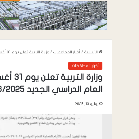
الرئيسية
/
أخبار المحافظات
/
وزارة التربية تعلن يوم ٣١ أغسطس المقبل موعداً لانطلاق العام الدراسي الجديد ٢٠٢٦/٢٠٢٥م
أخبار المحافظات
وزارة ا
العام الدراسي الجديد ٢٠٢٦/٢٠٢٥م
يوليو 13, 2025
أغسطس 6, 2026
أغسط
القائد محمد علي الحوشبي “أبو
الدك
خطاب” يعزي في وفاة المناضل سعيد
نمو
صالح المقرعي
الح