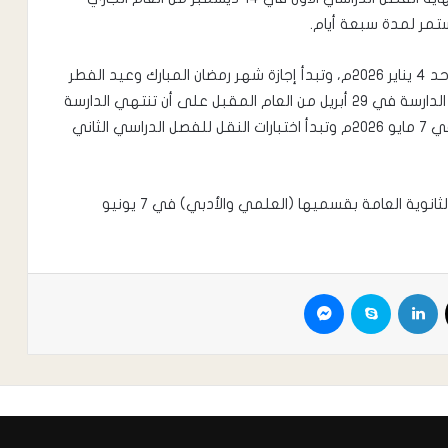
وتبدأ الدراسة الفعلية للفصل الدراسي الثاني، يوم الاحد ٤ يناير ٢٠٢٦م، وتبدأ إجازة شهر رمضان المبارك وعيد الفطر
لعام ١٤٤٧ هجرية في ٥ مارس ٢٠٢٦م، فيما تستأنف الدارسة في ٢٩ أبريل من العام المقبل على أن تنتهي الدارسة
الفعلية للفصل الدراسي الثاني للعام ٢٠٢٦/٢٠٢٥م في ٧ مايو ٢٠٢٦م وتبدأ اختبارات النقل للفصل الدراسي الثاني
وبحسب التقويم فإن موعد انطلاق اختبارات الشهادة الثانوية العامة بقسميها (العلمي والأدبي) في ٧ يونيو