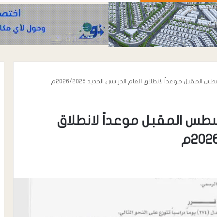
لتربية تعلن يوم ٣١ أغسطس المقبل موعداً لانطلاق
أغسطس 6, 2026
خطوة تقنية غير مسبوقة
س 6, 2026
تور خالد محي الدين الأغبري..
ذج إنساني في رعاية مرضى
موقعه الرسمي ومنصا
روق والتجميل
عدن