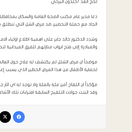
لحج الغد /خلدون البرحي
دعا مدير عام مكتب الصحة العامة والسكان بمحافظة لح
الجاد مع حملة التحصين ضد مرض الشل التي تنطلق صباح غد السبت 12 من
وشدد الدكتور خالد جابر على اهمية اطلاع اولياء ال
والمبادرة إلى فتح ابواب منازلهم للفرق الميدانية
موضحاً ان مرض الشلل لم يكتشف له علاج حول العالم
لحماية الأطفال من هذا المرض الخطير الذي يسبب إع
مؤكداً ان اللقاح آمن مئة بالمئة ولا توجد له اي اثار 
وقد اثبتت جولات التلقيح السابقة افتراءات تلك الأشاعا