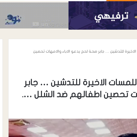
لاخيرة للتدشين … جابر صحة لحج يدعو الاباء والامهات تحصين
للمسات الاخيرة للتدشين … جابر
ات تحصين اطفالهم ضد الشلل ….
أغسطس 7, 2026
رئيس نادي شباب المسيمير يوجه رسال
رسمية إلى مكتب الشباب والرياضة
واتحاد الكرة بلحج بشأن نظام دوري
 ترتيب الأعداء …
الدرجة الثالثة