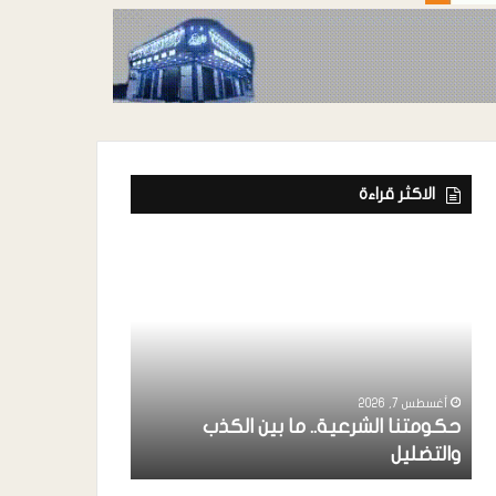
الاكثر قراءة
أغسطس 7, 2026
ة
رئيس إتحاد الفن
خواجة ” يشارك
أغسطس 7, 2026
حكومتنا الشرعية.. ما بين الكذب
بردفان بحضور 
والتضليل
الإنتقالي ..