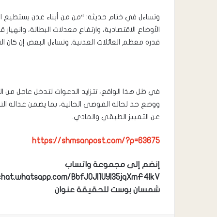
وتساءل في ختام حديثه: “من من أبناء عدن يستطيع ال
الأوضاع الاقتصادية، وارتفاع معدلات البطالة، وانهيار
قدرة معظم العائلات العدنية. وتساءل البعض إن كان الت
في ظل هذا الواقع، تتزايد الدعوات لتدخل عاجل من ا
ووضع حد لحالة الفوضى الحالية، بما يضمن عدالة الت
عن التمييز الطبقي والمادي.
https://shmsanpost.com/?p=63675
إنضم إلى مجموعة واتساب
chat.whatsapp.com/BbfJOJl1UYl35jqXmF4IkV
شمسان بوست للحقيقة عنوان