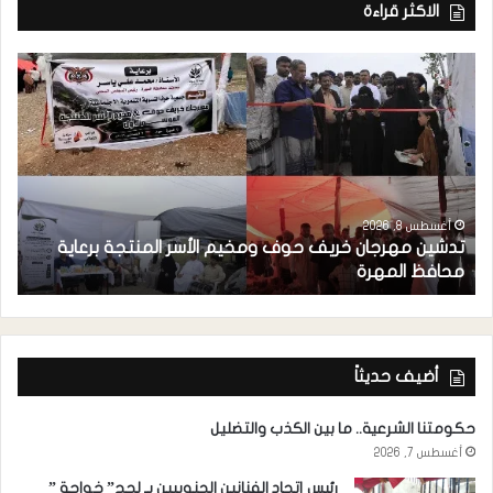
الاكثر قراءة
ر
أغسطس 8, 2026
تدشين مهرجان خريف حوف ومخيم الأسر المنتجة برعاية
ا
محافظ المهرة
ال
أضيف حديثاً
حكومتنا الشرعية.. ما بين الكذب والتضليل
أغسطس 7, 2026
رئيس إتحاد الفنانين الجنوبيين بـ لحج” خواجة ”