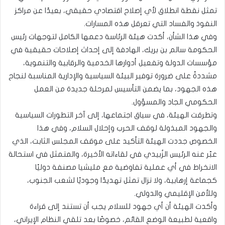
تمثل نقطة انطلاق لأي إصلاح اقتصادي حقيقي، بعيدًا عن مراكز
النفوذ والفساد التي تعرقل هذه المسارات.
وفي هذا الشأن، أكدت هيئة الرئاسة دعمها الكامل لتوجهات رئيس
الحكومة سالم بن بريك، الهادفة إلى إحداث إصلاحات حقيقية في
مؤسسات الدولة وتفعيل أدوارها الخدمية والرقابية والتنموية،
مشددةً على ضرورة توفير البيئة السياسية والإدارية المناسبة لنجاح
هذه الجهود، بما يضمن التأسيس لمرحلة جديدة من العمل
الحكومي الجاد والمسؤول.
وتطرقت الهيئة، في سياق اجتماعها، إلى آخر التطورات السياسية
والجهود المبذولة لوقف الحرب وإحلال السلام، وفي هذا
الخصوص جددت الهيئة التأكيد على موقف المجلس الثابت، الذي
عبّر عنه الرئيس الزُبيدي في لقاءاته الأخيرة، والمتمثل في استحالة
الانخراط في أي عملية تفاوضية مع مليشيا مصنفة دوليًا
كجماعة إرهابية، ولا تزال تمثل تهديدًا وجوديًا لشعب الجنوب،
وللأمن الإقليمي والدولي.
وأكدت الهيئة أن أي جهود للسلام يجب أن تستند إلى قراءة
واقعية لطبيعة الوضع القائم، خصوصًا بعد تلقي النظام الإيراني،