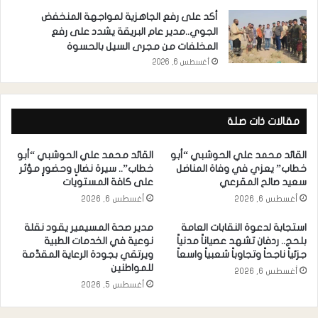
أكد على رفع الجاهزية لمواجهة المنخفض
الجوي..مدير عام البريقة يشدد على رفع
المخلفات من مجرى السيل بالحسوة
أغسطس 6, 2026
مقالات ذات صلة
القائد محمد علي الحوشبي “أبو
القائد محمد علي الحوشبي “أبو
خطاب” يعزي في وفاة المناضل
خطاب”.. سيرة نضالٍ وحضورٍ مؤثر
سعيد صالح المقرعي
على كافة المستويات
أغسطس 6, 2026
أغسطس 6, 2026
استجابة لدعوة النقابات العامة
مدير صحة المسيمير يقود نقلة
بلحج.. ردفان تشهد عصياناً مدنياً
نوعية في الخدمات الطبية
جزئياً ناجحاً وتجاوباً شعبياً واسعاً
ويرتقي بجودة الرعاية المقدَّمة
للمواطنين
أغسطس 6, 2026
أغسطس 5, 2026