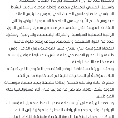
وبحضور عدد من وزراء المجلس، ورؤساء الهيئات المساعدة.
واستهل الكثيري الاجتماعَ بتقديم إحاطة موجزة تناولت النشاط
السياسي والدبلوماسي الحثيث الذي يقوم به الرئيس القائد
عيدروس قاسم الزُبيدي، في العاصمة السعودية الرياض، ونتائج
اللقاءات المهمة التي عقدها مع عدد من سفراء وممثلي الدول
الراعية للعملية السياسية، والشركاء الإقليميين والدوليين، وسفراء
عدد من الدول الشقيقة والصديقة، بهدف إيجاد حلول عاجلة
للقضايا الجوهرية التي يعاني منها المواطنون في الداخل، وفي
طليعتها التدهور الاقتصادي والمعيشي، باعتبارها عوامل رئيسية
تقف خلف الأزمة الراهنة.
وبحثت الهيئة باستفاضة الوضع الاقتصادي المتردي الذي تعيشه
البلاد، مؤكدةً أن المعالجات الآنية لم تعد كافية ما لم تُتخذ
خطوات جادة وشاملة تتضمن إصلاحًا حقيقيًا يعيد تفعيل مؤسسات
الدولة بشكل كامل، بما يعزز من قدرتها على أداء مسؤولياتها تجاه
المواطنين.
وشددت الهيئة على أن استعادة تصدير النفط وتفعيل المؤسسات
الإيرادية، وتوريد جميع الإيرادات المحلية والمركزية إلى البنك
المركزي لضمان استكمال الدورة النقدية واستقرار النظام المالي،